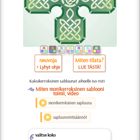
neuvoja
Miten tilata?
> Lyhyt ohje
LUE TÄSTÄ!
Kaksikerroksinen sabluunat aiheelle iso risti
O
Miten monikerroksinen sablooni
toimii, video
monikerroksinen sapluuna
sapluunointisäännöt
valitse koko
Z