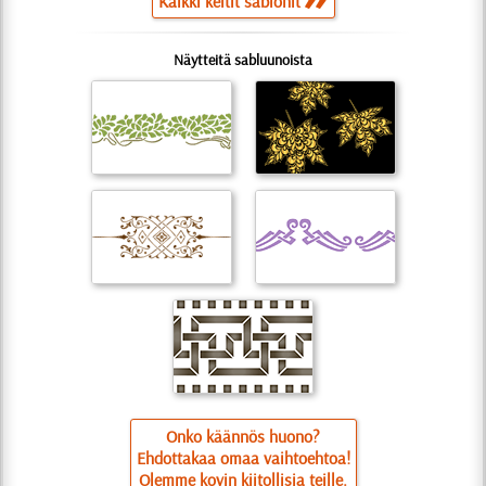
Kaikki keltit sablonit
Näytteitä sabluunoista
Onko käännös huono?
Ehdottakaa omaa vaihtoehtoa!
Olemme kovin kiitollisia teille.