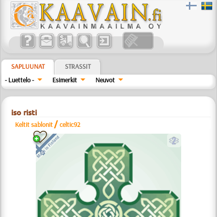
SAPLUUNAT
STRASSIT
- Luettelo -
Esimerkit
Neuvot
iso risti
/
Keltit sablonit
celtic92
b