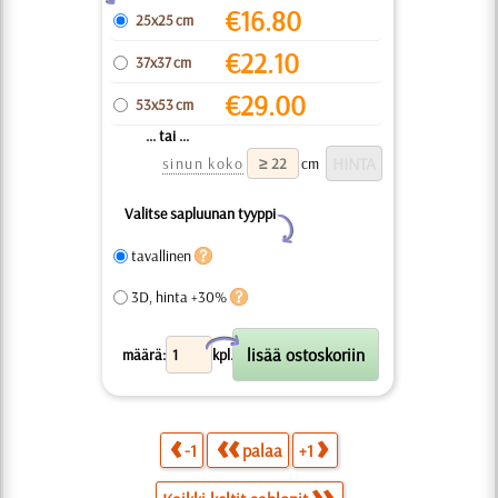
€
16.80
25x25 cm
€
22.10
37x37 cm
€
29.00
53x53 cm
... tai ...
sinun koko
cm
Valitse sapluunan tyyppi
Y
tavallinen
3D, hinta +30%
X
määrä:
kpl.
-1
palaa
+1