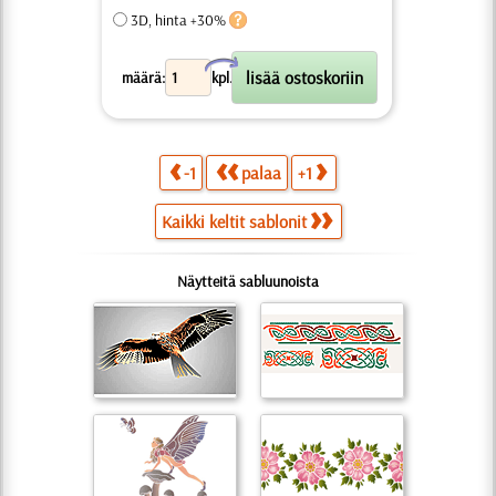
3D, hinta +30%
X
määrä:
kpl.
-1
palaa
+1
Kaikki keltit sablonit
Näytteitä sabluunoista