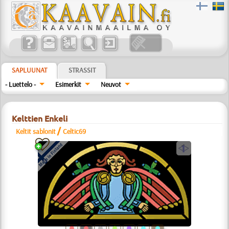
SAPLUUNAT
STRASSIT
- Luettelo -
Esimerkit
Neuvot
Kelttien Enkeli
/
Keltit sablonit
Celtic69
a