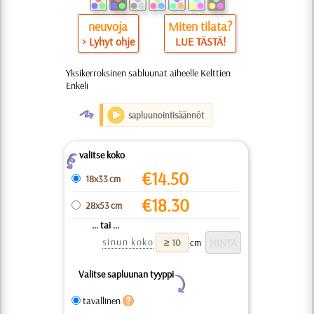
neuvoja
Miten tilata?
> Lyhyt ohje
LUE TÄSTÄ!
Yksikerroksinen sabluunat aiheelle Kelttien
Enkeli
O
sapluunointisäännöt
valitse koko
Z
€
14.50
18x33 cm
€
18.30
28x53 cm
... tai ...
sinun koko
cm
Valitse sapluunan tyyppi
Y
tavallinen