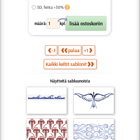
3D, hinta +30%
X
määrä:
kpl.
-1
palaa
+1
Kaikki keltit sablonit
Näytteitä sabluunoista