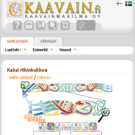
SAPLUUNAT
STRASSIT
- Luettelo -
Esimerkit
Neuvot
Kaksi riikinkukkoa
/
Keltit sablonit
Celtic42
a