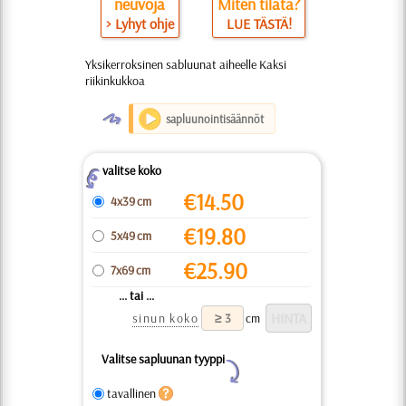
neuvoja
Miten tilata?
> Lyhyt ohje
LUE TÄSTÄ!
Yksikerroksinen sabluunat aiheelle Kaksi
riikinkukkoa
O
sapluunointisäännöt
valitse koko
Z
€
14.50
4x39 cm
€
19.80
5x49 cm
€
25.90
7x69 cm
... tai ...
sinun koko
cm
Valitse sapluunan tyyppi
Y
tavallinen