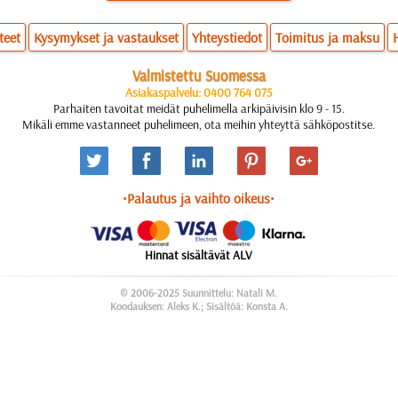
teet
Kysymykset ja vastaukset
Yhteystiedot
Toimitus ja maksu
Valmistettu Suomessa
Asiakaspalvelu: 0400 764 075
Parhaiten tavoitat meidät puhelimella arkipäivisin klo 9 - 15.
Mikäli emme vastanneet puhelimeen, ota meihin yhteyttä sähköpostitse.
•Palautus ja vaihto oikeus•
Hinnat sisältävät ALV
© 2006-2025 Suunnittelu: Natali M.
Koodauksen: Aleks K.; Sisältöä: Konsta A.