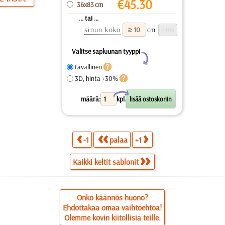
€
45.30
36x83 cm
... tai ...
sinun koko
cm
Valitse sapluunan tyyppi
Y
tavallinen
3D, hinta +30%
X
määrä:
kpl.
-1
palaa
+1
Kaikki keltit sablonit
Onko käännös huono?
Ehdottakaa omaa vaihtoehtoa!
Olemme kovin kiitollisia teille.