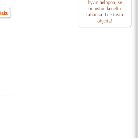
hyvin helppoa, se
onnistuu keneltä
Haku
tahansa. Lue tästä
ohjeita!