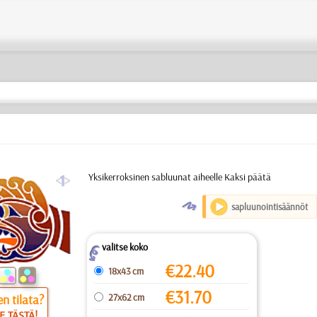
a
Yksikerroksinen sabluunat aiheelle Kaksi päätä
O
sapluunointisäännöt
valitse koko
Z
€
22.40
18x43 cm
€
31.70
27x62 cm
n tilata?
E TÄSTÄ!