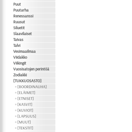
Puut
Puutarha
Renessanssi
Ruusut
Siluetit
Slaavilaiset
Taivas
Talvi
Vesimaailmaa
Viidakko
Viikingit
Vuosisatojen perintöä
Zodiakki
[TUKKUOSASTO]
[BOORDINAUHA]
[ELÄIMET]
[ETNISET]
[KASVIT]
[KUVIOT]
[LAPSUUS]
[MUUT]
[TEKSTIT]