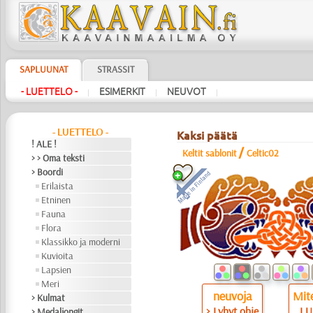
SAPLUUNAT
STRASSIT
- LUETTELO -
ESIMERKIT
NEUVOT
|
|
|
- LUETTELO -
Kaksi päätä
! ALE !
/
Keltit sablonit
Celtic02
> > Oma teksti
> Boordi
Erilaista
Etninen
Fauna
Flora
Klassikko ja moderni
Kuvioita
Lapsien
Meri
neuvoja
Mite
> Kulmat
> Lyhyt ohje
LU
> Medaljongit