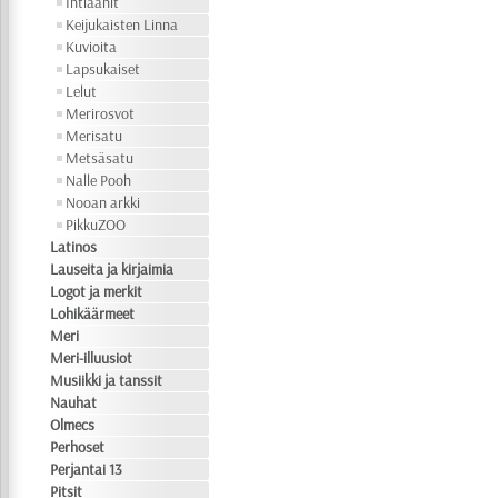
Intiaanit
Keijukaisten Linna
Kuvioita
Lapsukaiset
Lelut
Merirosvot
Merisatu
Metsäsatu
Nalle Pooh
Nooan arkki
PikkuZOO
Latinos
Lauseita ja kirjaimia
Logot ja merkit
Lohikäärmeet
Meri
Meri-illuusiot
Musiikki ja tanssit
Nauhat
Olmecs
Perhoset
Perjantai 13
Pitsit