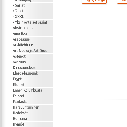
> Sarjat
> Tapetit
> XXXL
> Yksinkertaiset sarjat
Abstraktioita
Amerikka
Arabesque
Arkkitehtuuri
Art Nuovo ja Art Deco
Asteekit
Avaruus
Dinosaurukset
Efesos-kaupunki
Egypti
Eläimet
Ennen Kolumbusta
Esineet
Fantasia
Harsuuntuminen
Hedelmät
Hohloma
Hymiöt