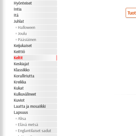
Hyönteiset
Intia
Tuot
Itä
Juhlat
Halloween
Joulu
Pääsiäinen
Keijukaiset
Keittiö
Keltit
Keskiajat
Klassikko
Koralliriutta
Kreikka
Kukat
Kulkuvälineet
Kuviot
Laatta ja mosaiikki
Lapsuus
Alisa
Elävä metsä
Englantilaiset sadut