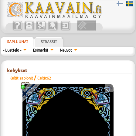
SAPLUUNAT
STRASSIT
- Luettelo -
Esimerkit
Neuvot
kehykset
/
Keltit sablonit
Celtic62
a