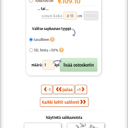
€
109.10
106x106 cm
... tai ...
sinun koko
cm
Valitse sapluunan tyyppi
Y
tavallinen
3D, hinta +30%
X
määrä:
kpl.
-1
palaa
+1
Kaikki keltit sablonit
Näytteitä sabluunoista