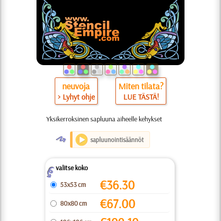
neuvoja
Miten tilata?
> Lyhyt ohje
LUE TÄSTÄ!
Yksikerroksinen sapluuna aiheelle kehykset
O
sapluunointisäännöt
valitse koko
Z
€
36.30
53x53 cm
€
67.00
80x80 cm