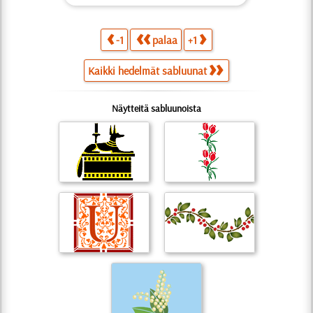
-1
palaa
+1
Kaikki hedelmät sabluunat
Näytteitä sabluunoista