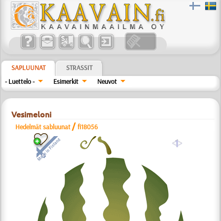
SAPLUUNAT
STRASSIT
- Luettelo -
Esimerkit
Neuvot
Vesimeloni
/
Hedelmät sabluunat
fi18056
a