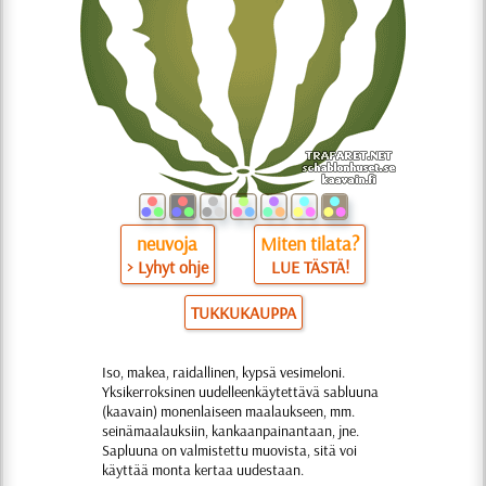
neuvoja
Miten tilata?
> Lyhyt ohje
LUE TÄSTÄ!
TUKKUKAUPPA
Iso, makea, raidallinen, kypsä vesimeloni.
Yksikerroksinen uudelleenkäytettävä sabluuna
(kaavain) monenlaiseen maalaukseen, mm.
seinämaalauksiin, kankaanpainantaan, jne.
Sapluuna on valmistettu muovista, sitä voi
käyttää monta kertaa uudestaan.