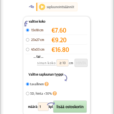
O
sapluunointisäännöt
valitse koko
Z
€
7.60
15x18 cm
€
9.20
23x27 cm
€
16.80
45x53 cm
... tai ...
sinun koko
cm
Valitse sapluunan tyyppi
Y
tavallinen
3D, hinta +30%
X
määrä:
kpl.