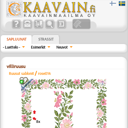
SAPLUUNAT
STRASSIT
- Luettelo -
Esimerkit
Neuvot
villiruusu
/
Ruusut sablonit
rose014
a