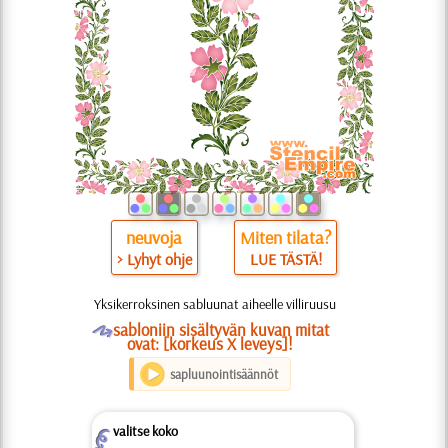
neuvoja
Miten tilata?
> Lyhyt ohje
LUE TÄSTÄ!
Yksikerroksinen sabluunat aiheelle villiruusu
O
sabloniin sisältyvän kuvan mitat
ovat: [korkeus X leveys]!
sapluunointisäännöt
valitse koko
Z