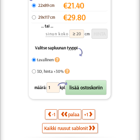
€
21.40
22x89 cm
€
29.80
29x117 cm
... tai ...
sinun koko
cm
Valitse sapluunan tyyppi
Y
tavallinen
3D, hinta +30%
X
määrä:
kpl.
-1
palaa
+1
Kaikki ruusut sablonit