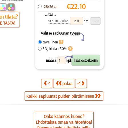
€
22.10
28x76 cm
... tai ...
n tilata?
sinun koko
cm
E TÄSTÄ!
Valitse sapluunan tyyppi
Y
tavallinen
3D, hinta +30%
X
määrä:
kpl.
-1
palaa
+1
Kaikki sapluunat puiden piirtämiseen
Onko käännös huono?
Ehdottakaa omaa vaihtoehtoa!
Olemme kovin kiitollisia teille.