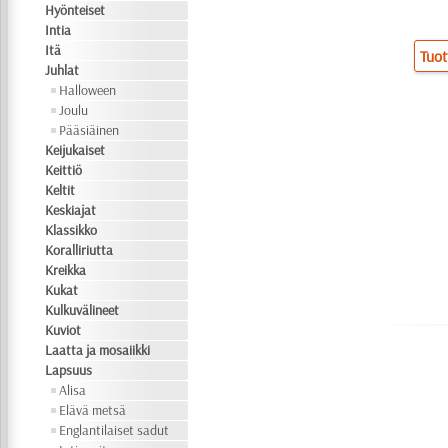
Hyönteiset
Intia
Itä
Tuot
Juhlat
Halloween
Joulu
Pääsiäinen
Keijukaiset
Keittiö
Keltit
Keskiajat
Klassikko
Koralliriutta
Kreikka
Kukat
Kulkuvälineet
Kuviot
Laatta ja mosaiikki
Lapsuus
Alisa
Elävä metsä
Englantilaiset sadut