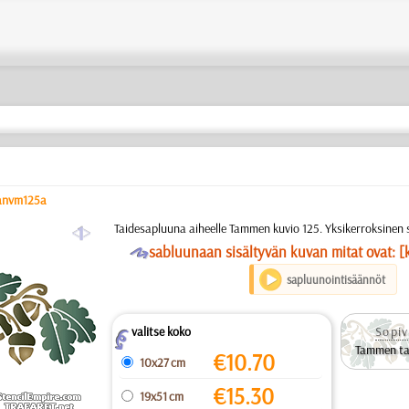
anvm125a
a
Taidesapluuna aiheelle Tammen kuvio 125. Yksikerroksinen 
O
sabluunaan sisältyvän kuvan mitat ovat: [
sapluunointisäännöt
valitse koko
Sopiv
Z
Tammen ta
€
10.70
10x27 cm
€
15.30
19x51 cm