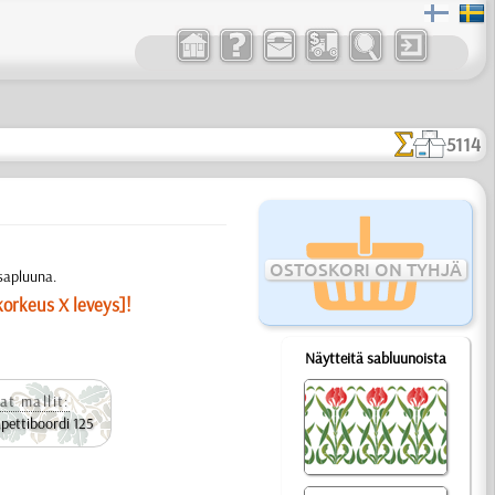
5114
OSTOSKORI ON TYHJÄ
sapluuna.
korkeus X leveys]!
Näytteitä sabluunoista
at mallit:
pettiboordi 125