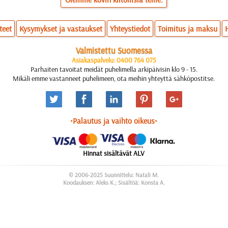
teet
Kysymykset ja vastaukset
Yhteystiedot
Toimitus ja maksu
Valmistettu Suomessa
Asiakaspalvelu: 0400 764 075
Parhaiten tavoitat meidät puhelimella arkipäivisin klo 9 - 15.
Mikäli emme vastanneet puhelimeen, ota meihin yhteyttä sähköpostitse.
•Palautus ja vaihto oikeus•
Hinnat sisältävät ALV
© 2006-2025 Suunnittelu: Natali M.
Koodauksen: Aleks K.; Sisältöä: Konsta A.