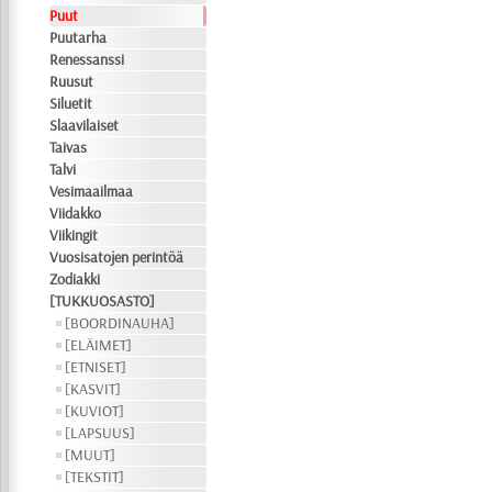
Puut
Puutarha
Renessanssi
Ruusut
Siluetit
Slaavilaiset
Taivas
Talvi
Vesimaailmaa
Viidakko
Viikingit
Vuosisatojen perintöä
Zodiakki
[TUKKUOSASTO]
[BOORDINAUHA]
[ELÄIMET]
[ETNISET]
[KASVIT]
[KUVIOT]
[LAPSUUS]
[MUUT]
[TEKSTIT]