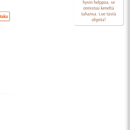
hyvin helppoa, se
onnistuu keneltä
tahansa. Lue tästä
Haku
ohjeita!