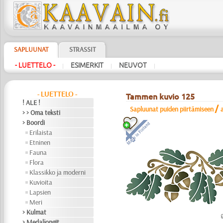
SAPLUUNAT
STRASSIT
- LUETTELO -
ESIMERKIT
NEUVOT
|
|
|
- LUETTELO -
Tammen kuvio 125
! ALE !
/
Sapluunat puiden piirtämiseen
> > Oma teksti
> Boordi
Erilaista
Etninen
Fauna
Flora
Klassikko ja moderni
Kuvioita
Lapsien
Meri
> Kulmat
> Medaljongit