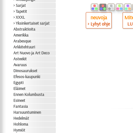
> Sarjat
> Tapetit
neuvoja
Mite
> XXXL
> Yksinkertaiset sarjat
> Lyhyt ohje
LU
Abstraktioita
Amerikka
Arabesque
Arkkitehtuuri
Art Nuovo ja Art Deco
Asteekit
Avaruus
Dinosaurukset
Efesos-kaupunki
Egypti
Eläimet
Ennen Kolumbusta
Esineet
Fantasia
Harsuuntuminen
Hedelmät
Hohloma
Hymiöt