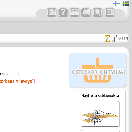
5114
OSTOSKORI ON TYHJÄ
nen sapluuna.
korkeus X leveys]!
Näytteitä sabluunoista