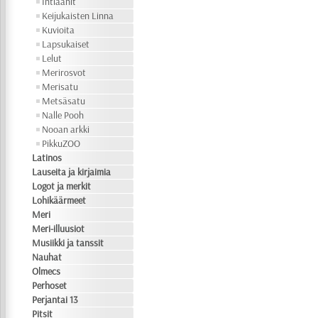
Intiaanit
Keijukaisten Linna
Kuvioita
Lapsukaiset
Lelut
Merirosvot
Merisatu
Metsäsatu
Nalle Pooh
Nooan arkki
PikkuZOO
Latinos
Lauseita ja kirjaimia
Logot ja merkit
Lohikäärmeet
Meri
Meri-illuusiot
Musiikki ja tanssit
Nauhat
Olmecs
Perhoset
Perjantai 13
Pitsit