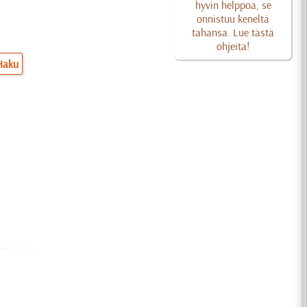
hyvin helppoa, se
onnistuu keneltä
tahansa. Lue tästä
ohjeita!
Haku