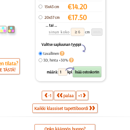
€
14.20
15x43 cm
€
17.50
20x57 cm
... tai ...
sinun koko
cm
Valitse sapluunan tyyppi
Y
tavallinen
3D, hinta +30%
n tilata?
E TÄSTÄ!
X
määrä:
kpl.
-1
palaa
+1
Kaikki klassiset tapettiboordi
Onko käännös huono?