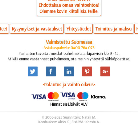
Ehdottakaa omaa vaihtoehtoa!
Olemme kovin kiitollisia teille.
teet
Kysymykset ja vastaukset
Yhteystiedot
Toimitus ja maksu
Valmistettu Suomessa
Asiakaspalvelu: 0400 764 075
Parhaiten tavoitat meidät puhelimella arkipäivisin klo 9 - 15.
Mikäli emme vastanneet puhelimeen, ota meihin yhteyttä sähköpostitse.
•Palautus ja vaihto oikeus•
Hinnat sisältävät ALV
© 2006-2025 Suunnittelu: Natali M.
Koodauksen: Aleks K.; Sisältöä: Konsta A.