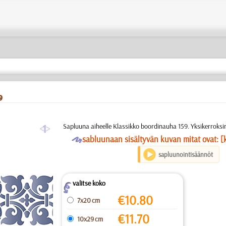
9
a
Sapluuna aiheelle Klassikko boordinauha 159. Yksikerroksi
O
sabluunaan sisältyvän kuvan mitat ovat: [
sapluunointisäännöt
valitse koko
Z
€
10.80
7x20 cm
€
11.70
10x29 cm