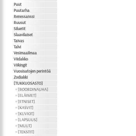
Puut
Puutarha
Renessanssi
Ruusut
Siluetit
Slaavilaiset
Taivas
Talvi
Vesimaailmaa
Viidakko
Viikingit
Vuosisatojen perintöä
Zodiakki
[TUKKUOSASTO]
[BOORDINAUHA]
[ELÄIMET]
[ETNISET]
[KASVIT]
[KUVIOT]
[LAPSUUS]
[MUUT]
[TEKSTIT]