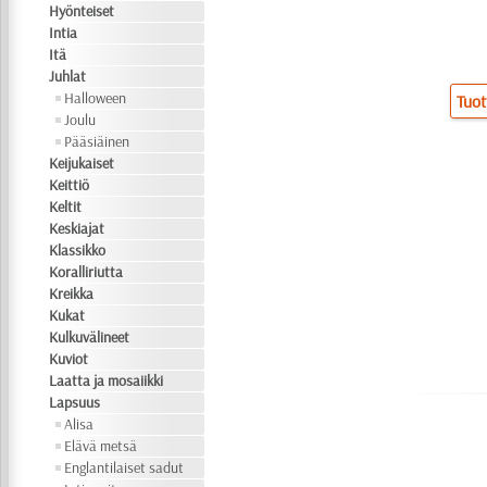
Hyönteiset
Intia
Itä
Juhlat
Halloween
Tuot
Joulu
Pääsiäinen
Keijukaiset
Keittiö
Keltit
Keskiajat
Klassikko
Koralliriutta
Kreikka
Kukat
Kulkuvälineet
Kuviot
Laatta ja mosaiikki
Lapsuus
Alisa
Elävä metsä
Englantilaiset sadut