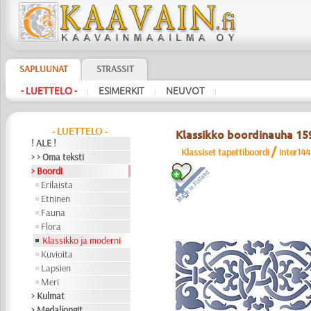
SAPLUUNAT
STRASSIT
- LUETTELO -
ESIMERKIT
NEUVOT
|
|
|
- LUETTELO -
Klassikko boordinauha 15
! ALE !
/
Klassiset tapettiboordi
inter144
> > Oma teksti
> Boordi
Erilaista
Etninen
Fauna
Flora
Klassikko ja moderni
Kuvioita
Lapsien
Meri
> Kulmat
> Medaljongit