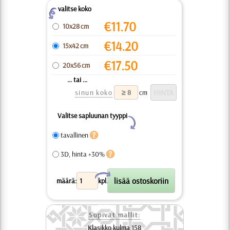
valitse koko
Z
€
11.70
10x28 cm
€
14.20
15x42 cm
€
17.50
20x56 cm
... tai ...
sinun koko
cm
Valitse sapluunan tyyppi
Y
tavallinen
3D, hinta +30%
X
määrä:
kpl.
Sopivat mallit:
Klasikko kulma 158