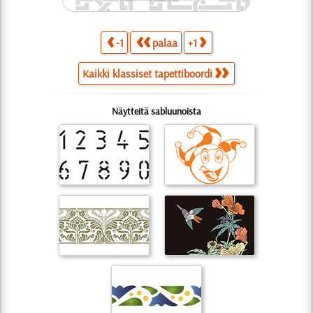
-1
palaa
+1
Kaikki klassiset tapettiboordi
Näytteitä sabluunoista