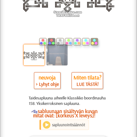
neuvoja
Miten tilata?
> Lyhyt ohje
LUE TÄSTÄ!
Taidesapluuna aiheelle Klassikko boordinauha
158. Yksikerroksinen sapluuna.
O
sabluunaan sisältyvän kuvan
mitat ovat: [korkeus X leveys]!
sapluunointisäännöt