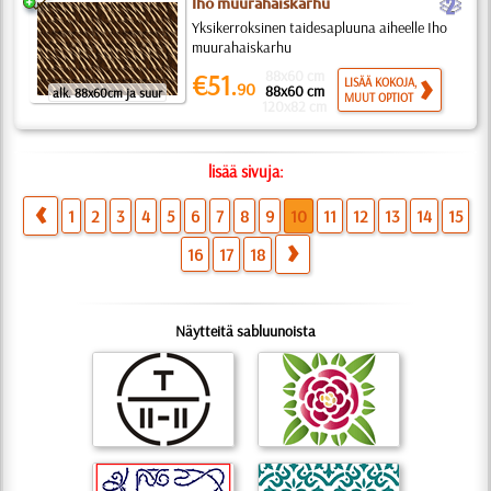
b
Iho muurahaiskarhu
Yksikerroksinen taidesapluuna aiheelle Iho
muurahaiskarhu
88x60 cm
€51.
LISÄÄ KOKOJA,
90
88x60 cm
alk. 88x60cm ja suur
MUUT OPTIOT
120x82 cm
lisää sivuja:
1
2
3
4
5
6
7
8
9
10
11
12
13
14
15
16
17
18
Näytteitä sabluunoista