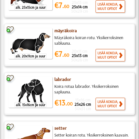
25x15 cm
€7.
LISÄÄ KOKOJA,
60
25x14 cm
alk. 25x15cm ja suur
MUUT OPTIOT
50x29 cm
mäyräkoira
Mäyräkoira koiran rotu. Yksikerroksinen
sabluuna.
20x11 cm
€7.
LISÄÄ KOKOJA,
60
25x13 cm
alk. 20x11cm ja suur
MUUT OPTIOT
50x26 cm
labrador
Koira rotua labrador. Yksikerroksinen
sapluuna.
15x16 cm
€13.
LISÄÄ KOKOJA,
00
25x26 cm
alk. 15x16cm ja suur
MUUT OPTIOT
50x51 cm
setter
Setter koiran rotu. Yksikerroksinen kaavain.