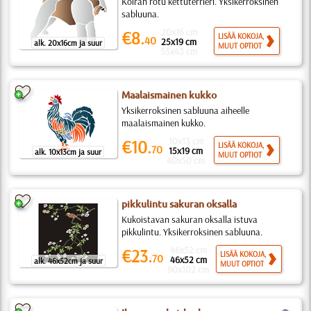
Koiran rotu kettuterrieri. Yksikerroksinen
sabluuna.
20x16 cm
€8.
LISÄÄ KOKOJA,
40
25x19 cm
alk. 20x16cm ja suur
MUUT OPTIOT
55x43 cm
Maalaismainen kukko
Yksikerroksinen sabluuna aiheelle
maalaismainen kukko.
10x13 cm
€10.
LISÄÄ KOKOJA,
70
15x19 cm
alk. 10x13cm ja suur
MUUT OPTIOT
40x50 cm
pikkulintu sakuran oksalla
Kukoistavan sakuran oksalla istuva
pikkulintu. Yksikerroksinen sabluuna.
46x52 cm
€23.
LISÄÄ KOKOJA,
70
46x52 cm
alk. 46x52cm ja suur
MUUT OPTIOT
90x102 cm