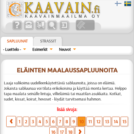
SAPLUUNAT
STRASSIT
- Luettelo -
Esimerkit
Neuvot
ELÄINTEN MAALAUSSAPLUUNOITA
Laaja valikoima uudelleenkäytettäviä sabluunoita, joissa on eläimiä.
Jokaista sabluunaa voi tilata erikokoisina ja käyttää monta kertaa. Helppo
tapa maalata seinälle lintuja, villieläimiä tai maatilan asukkaita. Kotkat,
sudet, kissat, koirat, hevoset - löydät tarvitsemasi hahmon.
lisää sivuja:
1
2
3
4
5
6
7
8
9
10
11
12
13
14
15
16
17
18