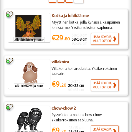
Kotka ja lohikäärme
Myyttinen kotka, jolla kynsissä kasipäinen
lohikäärme. Yksikerroksisen sapluuna.
58x58 cm
€29.
LISÄÄ KOKOJA,
80
58x58 cm
alk. 58x58cm ja suur
MUUT OPTIOT
92x92 cm
villakoira
Villakoira koiraroduista. Yksikerroksinen
kaavain.
10x17 cm
€9.
LISÄÄ KOKOJA,
20
20x33 cm
alk. 10x17cm ja suur
MUUT OPTIOT
40x65 cm
chow-chow 2
Pysyvä koira rodun chow-chow.
Yksikerroksinen sabluuna.
15x15 cm
€9.
LISÄÄ KOKOJA,
20
25x25 cm