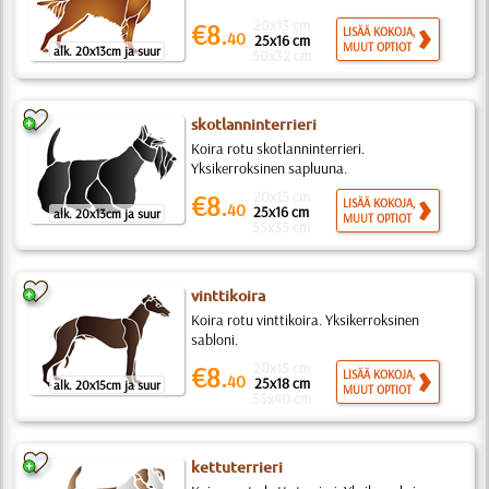
20x13 cm
€8.
LISÄÄ KOKOJA,
40
25x16 cm
MUUT OPTIOT
alk. 20x13cm ja suur
50x32 cm
skotlanninterrieri
Koira rotu skotlanninterrieri.
Yksikerroksinen sapluuna.
20x13 cm
€8.
LISÄÄ KOKOJA,
40
25x16 cm
alk. 20x13cm ja suur
MUUT OPTIOT
55x35 cm
vinttikoira
Koira rotu vinttikoira. Yksikerroksinen
sabloni.
20x15 cm
€8.
LISÄÄ KOKOJA,
40
25x18 cm
alk. 20x15cm ja suur
MUUT OPTIOT
55x40 cm
kettuterrieri