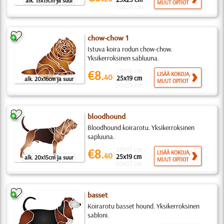
alk. 15x15cm ja suur
MUUT OPTIOT
50x50 cm
chow-chow 1
Istuva koira rodun chow-chow.
Yksikerroksinen sabluuna.
20x16 cm
€8.
LISÄÄ KOKOJA,
40
25x19 cm
alk. 20x16cm ja suur
MUUT OPTIOT
50x39 cm
bloodhound
Bloodhound koirarotu. Yksikerroksinen
sapluuna.
20x15 cm
€8.
LISÄÄ KOKOJA,
40
25x19 cm
alk. 20x15cm ja suur
MUUT OPTIOT
50x37 cm
basset
Koirarotu basset hound. Yksikerroksinen
sabloni.