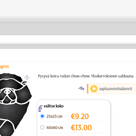
og010
a
Pysyvä koira rodun chow-chow. Yksikerroksinen sabluuna.
O
sapluunointisäännöt
valitse koko
Z
€
9.20
25x25 cm
€
13.00
40x40 cm