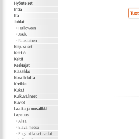
Hyönteiset
Intia
Tuot
Itä
Juhlat
Halloween
Joulu
Pääsiäinen
Keijukaiset
Keittiö
Keltit
Keskiajat
Klassikko
Koralliriutta
Kreikka
Kukat
Kulkuvälineet
Kuviot
Laatta ja mosaiikki
Lapsuus
Alisa
Elävä metsä
Englantilaiset sadut