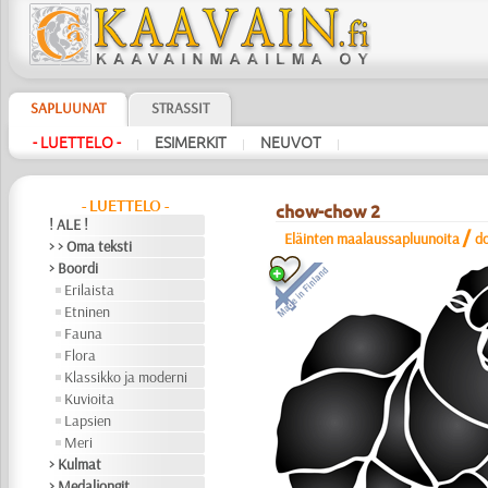
SAPLUUNAT
STRASSIT
- LUETTELO -
ESIMERKIT
NEUVOT
|
|
|
- LUETTELO -
chow-chow 2
! ALE !
/
Eläinten maalaussapluunoita
d
> > Oma teksti
> Boordi
Erilaista
Etninen
Fauna
Flora
Klassikko ja moderni
Kuvioita
Lapsien
Meri
> Kulmat
> Medaljongit