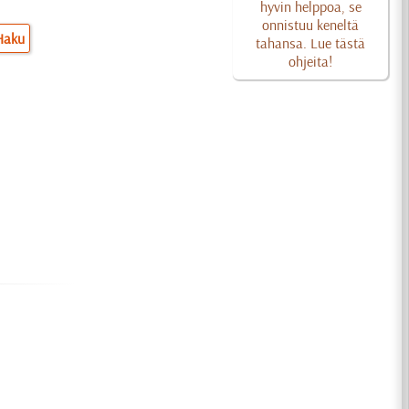
hyvin helppoa, se
onnistuu keneltä
Haku
tahansa. Lue tästä
ohjeita!