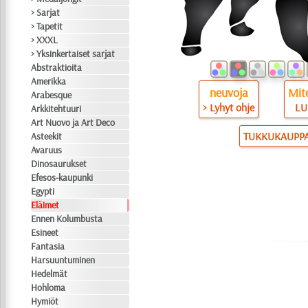
> Sarjat
> Tapetit
> XXXL
> Yksinkertaiset sarjat
Abstraktioita
Amerikka
neuvoja
Mite
Arabesque
> Lyhyt ohje
LU
Arkkitehtuuri
Art Nuovo ja Art Deco
TUKKUKAUPP
Asteekit
Avaruus
Dinosaurukset
Efesos-kaupunki
Egypti
Eläimet
Ennen Kolumbusta
Esineet
Fantasia
Harsuuntuminen
Hedelmät
Hohloma
Hymiöt