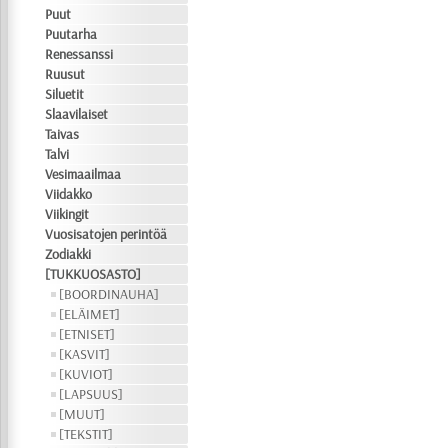
Puut
Puutarha
Renessanssi
Ruusut
Siluetit
Slaavilaiset
Taivas
Talvi
Vesimaailmaa
Viidakko
Viikingit
Vuosisatojen perintöä
Zodiakki
[TUKKUOSASTO]
[BOORDINAUHA]
[ELÄIMET]
[ETNISET]
[KASVIT]
[KUVIOT]
[LAPSUUS]
[MUUT]
[TEKSTIT]