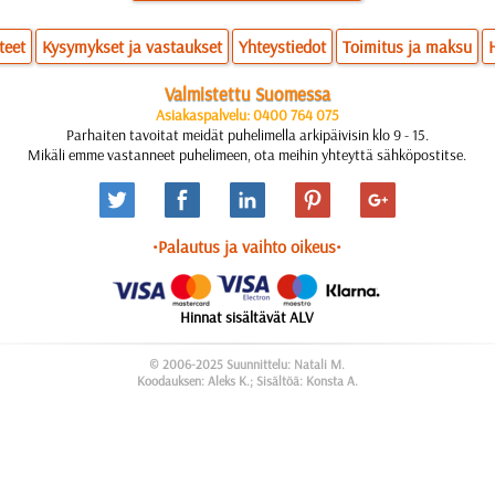
teet
Kysymykset ja vastaukset
Yhteystiedot
Toimitus ja maksu
Valmistettu Suomessa
Asiakaspalvelu: 0400 764 075
Parhaiten tavoitat meidät puhelimella arkipäivisin klo 9 - 15.
Mikäli emme vastanneet puhelimeen, ota meihin yhteyttä sähköpostitse.
•Palautus ja vaihto oikeus•
Hinnat sisältävät ALV
© 2006-2025 Suunnittelu: Natali M.
Koodauksen: Aleks K.; Sisältöä: Konsta A.