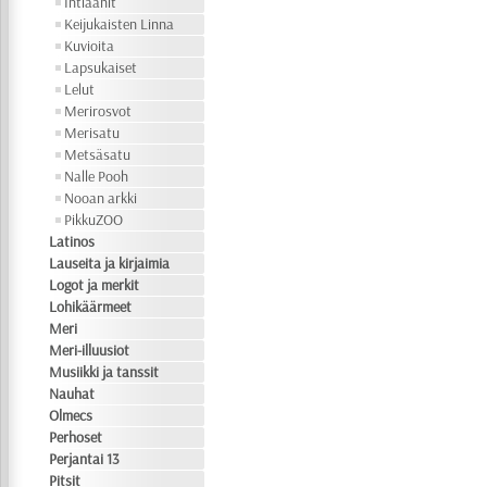
Intiaanit
Keijukaisten Linna
Kuvioita
Lapsukaiset
Lelut
Merirosvot
Merisatu
Metsäsatu
Nalle Pooh
Nooan arkki
PikkuZOO
Latinos
Lauseita ja kirjaimia
Logot ja merkit
Lohikäärmeet
Meri
Meri-illuusiot
Musiikki ja tanssit
Nauhat
Olmecs
Perhoset
Perjantai 13
Pitsit