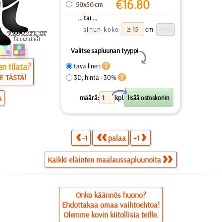
€
16.80
50x50 cm
... tai ...
sinun koko
cm
Valitse sapluunan tyyppi
Y
n tilata?
tavallinen
E TÄSTÄ!
3D, hinta +30%
X
määrä:
kpl.
A
-1
palaa
+1
Kaikki eläinten maalaussapluunoita
Onko käännös huono?
Ehdottakaa omaa vaihtoehtoa!
Olemme kovin kiitollisia teille.