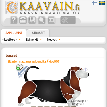
SAPLUUNAT
STRASSIT
- Luettelo -
Esimerkit
Neuvot
basset
/
Eläinten maalaussapluunoita
dog007
a