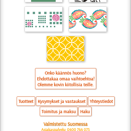
Onko käännös huono?
Ehdottakaa omaa vaihtoehtoa!
Olemme kovin kiitollisia teille.
Tuotteet
Kysymykset ja vastaukset
Yhteystiedot
Toimitus ja maksu
Haku
Valmistettu Suomessa
Asiakaspalvelu: 0400 764 075