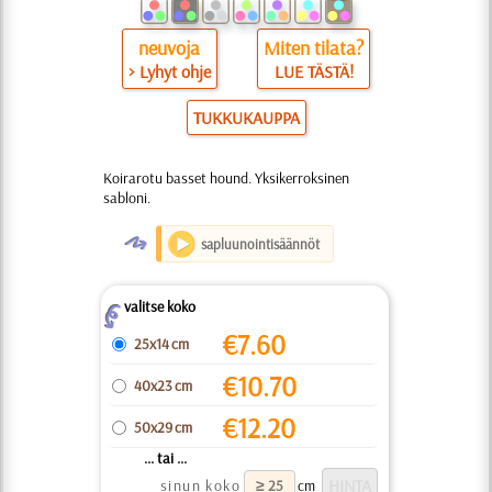
neuvoja
Miten tilata?
> Lyhyt ohje
LUE TÄSTÄ!
TUKKUKAUPPA
Koirarotu basset hound. Yksikerroksinen
sabloni.
O
sapluunointisäännöt
valitse koko
Z
€
7.60
25x14 cm
€
10.70
40x23 cm
€
12.20
50x29 cm
... tai ...
sinun koko
cm