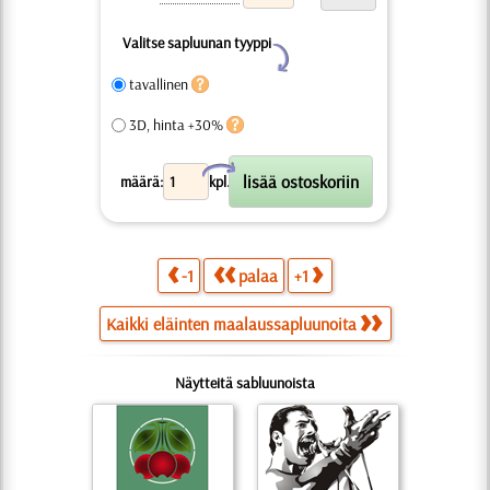
Valitse sapluunan tyyppi
Y
tavallinen
3D, hinta +30%
X
määrä:
kpl.
-1
palaa
+1
Kaikki eläinten maalaussapluunoita
Näytteitä sabluunoista