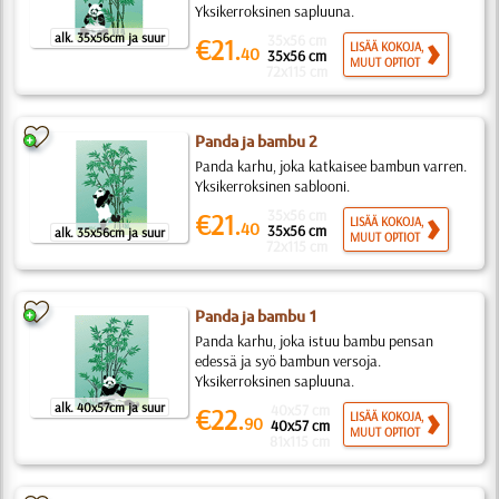
Yksikerroksinen sapluuna.
alk. 35x56cm ja suur
35x56 cm
€21.
LISÄÄ KOKOJA,
40
35x56 cm
MUUT OPTIOT
72x115 cm
Panda ja bambu 2
Panda karhu, joka katkaisee bambun varren.
Yksikerroksinen sablooni.
35x56 cm
€21.
LISÄÄ KOKOJA,
40
35x56 cm
alk. 35x56cm ja suur
MUUT OPTIOT
72x115 cm
Panda ja bambu 1
Panda karhu, joka istuu bambu pensan
edessä ja syö bambun versoja.
Yksikerroksinen sapluuna.
alk. 40x57cm ja suur
40x57 cm
€22.
LISÄÄ KOKOJA,
90
40x57 cm
MUUT OPTIOT
81x115 cm