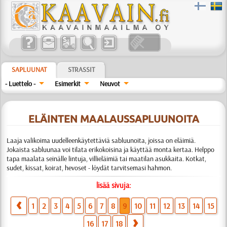
SAPLUUNAT
STRASSIT
- Luettelo -
Esimerkit
Neuvot
ELÄINTEN MAALAUSSAPLUUNOITA
Laaja valikoima uudelleenkäytettäviä sabluunoita, joissa on eläimiä.
Jokaista sabluunaa voi tilata erikokoisina ja käyttää monta kertaa. Helppo
tapa maalata seinälle lintuja, villieläimiä tai maatilan asukkaita. Kotkat,
sudet, kissat, koirat, hevoset - löydät tarvitsemasi hahmon.
lisää sivuja:
1
2
3
4
5
6
7
8
9
10
11
12
13
14
15
16
17
18