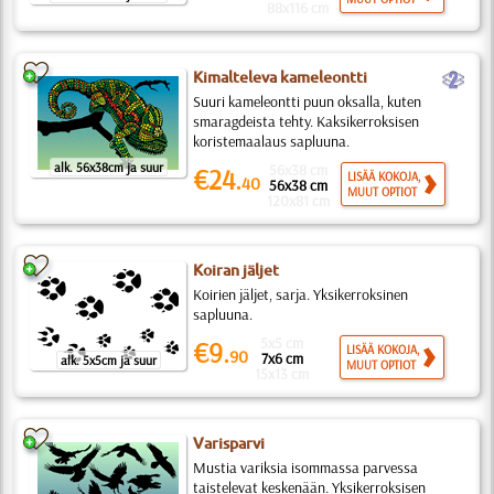
88x116 cm
b
Kimalteleva kameleontti
Suuri kameleontti puun oksalla, kuten
smaragdeista tehty. Kaksikerroksisen
koristemaalaus sapluuna.
alk. 56x38cm ja suur
56x38 cm
€24.
LISÄÄ KOKOJA,
40
56x38 cm
MUUT OPTIOT
120x81 cm
Koiran jäljet
Koirien jäljet, sarja. Yksikerroksinen
sapluuna.
5x5 cm
€9.
LISÄÄ KOKOJA,
90
7x6 cm
alk. 5x5cm ja suur
MUUT OPTIOT
15x13 cm
Varisparvi
Mustia variksia isommassa parvessa
taistelevat keskenään. Yksikerroksisen