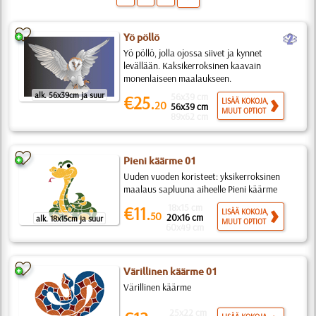
b
Yö pöllö
Yö pöllö, jolla ojossa siivet ja kynnet
levällään. Kaksikerroksinen kaavain
monenlaiseen maalaukseen.
alk. 56x39cm ja suur
56x39 cm
€25.
LISÄÄ KOKOJA,
20
56x39 cm
MUUT OPTIOT
89x62 cm
Pieni käärme 01
Uuden vuoden koristeet: yksikerroksinen
maalaus sapluuna aiheelle Pieni käärme
18x15 cm
€11.
LISÄÄ KOKOJA,
50
20x16 cm
alk. 18x15cm ja suur
MUUT OPTIOT
60x49 cm
Värillinen käärme 01
Värillinen käärme
25x22 cm