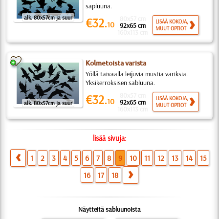
sapluuna.
alk. 80x57cm ja suur
80x57 cm
€32.
LISÄÄ KOKOJA,
10
92x65 cm
MUUT OPTIOT
160x113 cm
Kolmetoista varista
Yöllä taivaalla leijuvia mustia variksia.
Yksikerroksisen sabluuna.
80x57 cm
€32.
LISÄÄ KOKOJA,
10
92x65 cm
alk. 80x57cm ja suur
MUUT OPTIOT
160x113 cm
lisää sivuja:
1
2
3
4
5
6
7
8
9
10
11
12
13
14
15
16
17
18
Näytteitä sabluunoista