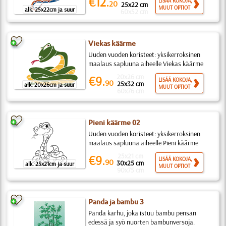
€12.
LISÄÄ KOKOJA,
20
25x22 cm
MUUT OPTIOT
alk. 25x22cm ja suur
60x52 cm
Viekas käärme
Uuden vuoden koristeet: yksikerroksinen
maalaus sapluuna aiheelle Viekas käärme
20x26 cm
€9.
LISÄÄ KOKOJA,
90
25x32 cm
alk. 20x26cm ja suur
MUUT OPTIOT
60x76 cm
Pieni käärme 02
Uuden vuoden koristeet: yksikerroksinen
maalaus sapluuna aiheelle Pieni käärme
25x21 cm
€9.
LISÄÄ KOKOJA,
90
30x25 cm
alk. 25x21cm ja suur
MUUT OPTIOT
90x75 cm
Panda ja bambu 3
Panda karhu, joka istuu bambu pensan
edessä ja syö nuorten bambunversoja.