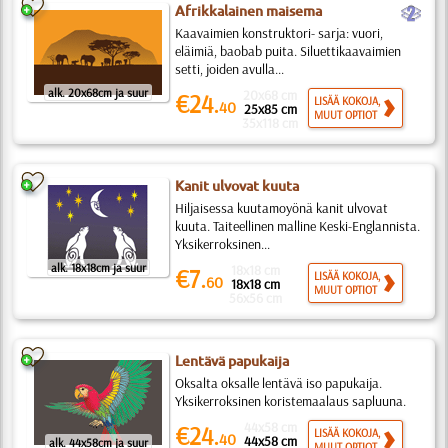
b
Afrikkalainen maisema
Kaavaimien konstruktori- sarja: vuori,
eläimiä, baobab puita. Siluettikaavaimien
setti, joiden avulla...
alk. 20x68cm ja suur
20x68 cm
€24.
LISÄÄ KOKOJA,
40
25x85 cm
MUUT OPTIOT
35x118 cm
Kanit ulvovat kuuta
Hiljaisessa kuutamoyönä kanit ulvovat
kuuta. Taiteellinen malline Keski-Englannista.
Yksikerroksinen...
alk. 18x18cm ja suur
18x18 cm
€7.
LISÄÄ KOKOJA,
60
18x18 cm
MUUT OPTIOT
56x56 cm
Lentävä papukaija
Oksalta oksalle lentävä iso papukaija.
Yksikerroksinen koristemaalaus sapluuna.
44x58 cm
€24.
LISÄÄ KOKOJA,
40
44x58 cm
alk. 44x58cm ja suur
MUUT OPTIOT