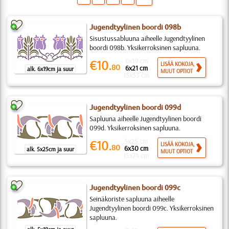
Jugendtyylinen boordi 098b
Sisustussabluuna aiheelle Jugendtyylinen
boordi 098b. Yksikerroksinen sapluuna.
6x19 cm
€10.
LISÄÄ KOKOJA,
80
6x21 cm
alk. 6x19cm ja suur
MUUT OPTIOT
15x53 cm
Jugendtyylinen boordi 099d
Sapluuna aiheelle Jugendtyylinen boordi
099d. Yksikerroksinen sapluuna.
5x25 cm
€10.
LISÄÄ KOKOJA,
80
6x30 cm
alk. 5x25cm ja suur
MUUT OPTIOT
15x74 cm
Jugendtyylinen boordi 099c
Seinäkoriste sapluuna aiheelle
Jugendtyylinen boordi 099c. Yksikerroksinen
sapluuna.