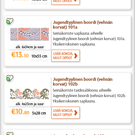
MUUT OPTIOT
20x110 cm
Jugendtyylinen boordi (vehnän
korvat) 101a
Seinäkoriste sapluuna aiheelle
Jugendtyylinen boordi (vehnän korvat) 101a.
Yksikerroksinen sapluuna.
alk. 6x34cm ja suur
6x34 cm
€13.
LISÄÄ KOKOJA,
30
10x55 cm
MUUT OPTIOT
20x110 cm
Jugendtyylinen boordi (vehnän
korvat) 102b
Seinäkoriste taidesabloona aiheelle
Jugendtyylinen boordi (vehnän korvat) 102b.
Yksikerroksinen sapluuna.
alk. 4x23cm ja suur
4x23 cm
€10.
LISÄÄ KOKOJA,
80
5x28 cm
MUUT OPTIOT
15x85 cm