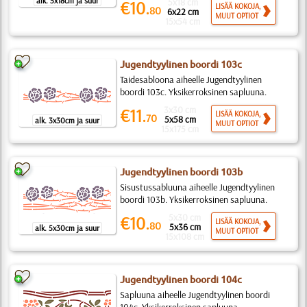
alk. 5x18cm ja suur
5x18 cm
€10.
LISÄÄ KOKOJA,
80
6x22 cm
MUUT OPTIOT
15x54 cm
Jugendtyylinen boordi 103c
Taidesabloona aiheelle Jugendtyylinen
boordi 103c. Yksikerroksinen sapluuna.
3x30 cm
€11.
LISÄÄ KOKOJA,
70
5x58 cm
alk. 3x30cm ja suur
MUUT OPTIOT
15x175 cm
Jugendtyylinen boordi 103b
Sisustussabluuna aiheelle Jugendtyylinen
boordi 103b. Yksikerroksinen sapluuna.
5x30 cm
€10.
LISÄÄ KOKOJA,
80
5x36 cm
alk. 5x30cm ja suur
MUUT OPTIOT
15x108 cm
Jugendtyylinen boordi 104c
Sapluuna aiheelle Jugendtyylinen boordi