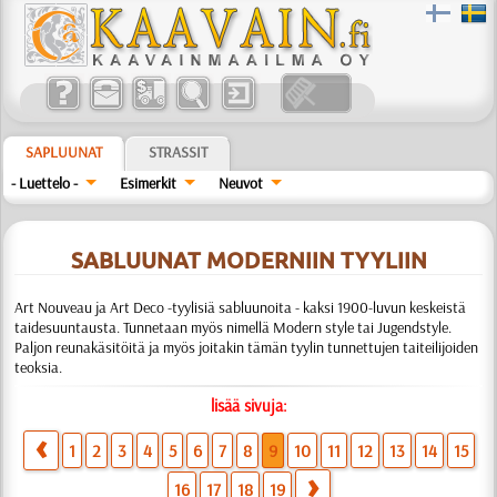
SAPLUUNAT
STRASSIT
- Luettelo -
Esimerkit
Neuvot
SABLUUNAT MODERNIIN TYYLIIN
Art Nouveau ja Art Deco -tyylisiä sabluunoita - kaksi 1900-luvun keskeistä
taidesuuntausta. Tunnetaan myös nimellä Modern style tai Jugendstyle.
Paljon reunakäsitöitä ja myös joitakin tämän tyylin tunnettujen taiteilijoiden
teoksia.
lisää sivuja:
1
2
3
4
5
6
7
8
9
10
11
12
13
14
15
16
17
18
19