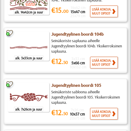
104c. Yksikerroksinen sapluuna.
14x42 cm
€15.
LISÄÄ KOKOJA,
00
15x47 cm
alk. 14x42cm ja suur
MUUT OPTIOT
25x79 cm
Jugendtyylinen boordi 104b
Seinäkoriste sapluuna aiheelle
Jugendtyylinen boordi 104b. Yksikerroksinen
sapluuna.
alk. 3x33cm ja suur
3x33 cm
€12.
LISÄÄ KOKOJA,
50
5x66 cm
MUUT OPTIOT
10x132 cm
Jugendtyylinen boordi 105
Seinäkoriste sabloona aiheelle
Jugendtyylinen boordi 105. Yksikerroksinen
sapluuna.
alk. 7x26cm ja suur
7x26 cm
€12.
LISÄÄ KOKOJA,
50
10x37 cm
MUUT OPTIOT
20x75 cm