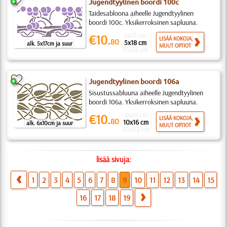
Jugendtyylinen boordi 100c
Taidesabloona aiheelle Jugendtyylinen
boordi 100c. Yksikerroksinen sapluuna.
5x17 cm
€10.
LISÄÄ KOKOJA,
80
5x18 cm
alk. 5x17cm ja suur
MUUT OPTIOT
15x55 cm
Jugendtyylinen boordi 106a
Sisustussabluuna aiheelle Jugendtyylinen
boordi 106a. Yksikerroksinen sapluuna.
6x10 cm
€10.
LISÄÄ KOKOJA,
80
10x16 cm
alk. 6x10cm ja suur
MUUT OPTIOT
20x32 cm
lisää sivuja:
1
2
3
4
5
6
7
8
9
10
11
12
13
14
15
16
17
18
19