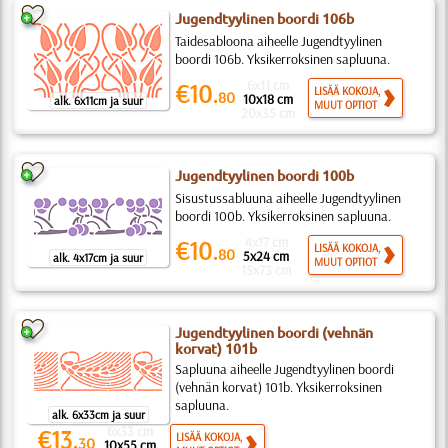
Jugendtyylinen boordi 106b
Taidesabloona aiheelle Jugendtyylinen
boordi 106b. Yksikerroksinen sapluuna.
6x11 cm
€10.
LISÄÄ KOKOJA,
80
10x18 cm
alk. 6x11cm ja suur
MUUT OPTIOT
20x35 cm
Jugendtyylinen boordi 100b
Sisustussabluuna aiheelle Jugendtyylinen
boordi 100b. Yksikerroksinen sapluuna.
4x17 cm
€10.
LISÄÄ KOKOJA,
80
5x24 cm
alk. 4x17cm ja suur
MUUT OPTIOT
15x73 cm
Jugendtyylinen boordi (vehnän
korvat) 101b
Sapluuna aiheelle Jugendtyylinen boordi
(vehnän korvat) 101b. Yksikerroksinen
sapluuna.
alk. 6x33cm ja suur
6x33 cm
€13.
LISÄÄ KOKOJA,
30
10x55 cm