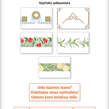
Näytteitä sabluunoista
Onko käännös huono?
Ehdottakaa omaa vaihtoehtoa!
Olemme kovin kiitollisia teille.