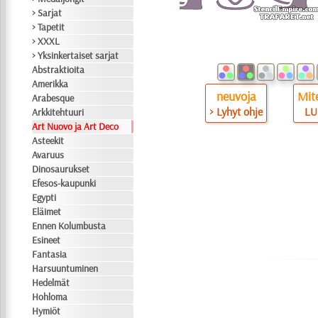
> Sarjat
> Tapetit
> XXXL
> Yksinkertaiset sarjat
Abstraktioita
Amerikka
neuvoja
Mite
Arabesque
> Lyhyt ohje
LU
Arkkitehtuuri
Art Nuovo ja Art Deco
Asteekit
Avaruus
Dinosaurukset
Efesos-kaupunki
Egypti
Eläimet
Ennen Kolumbusta
Esineet
Fantasia
Harsuuntuminen
Hedelmät
Hohloma
Hymiöt