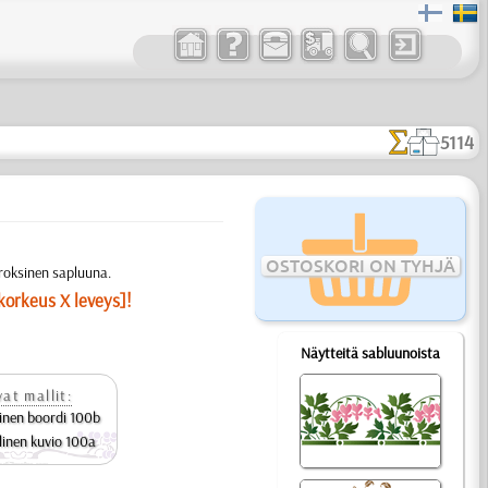
5114
OSTOSKORI ON TYHJÄ
rroksinen sapluuna.
korkeus X leveys]!
Näytteitä sabluunoista
at mallit:
inen boordi 100b
linen kuvio 100a