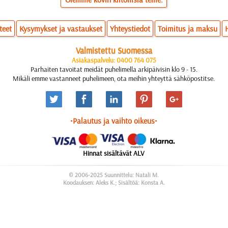
teet
Kysymykset ja vastaukset
Yhteystiedot
Toimitus ja maksu
Valmistettu Suomessa
Asiakaspalvelu: 0400 764 075
Parhaiten tavoitat meidät puhelimella arkipäivisin klo 9 - 15.
Mikäli emme vastanneet puhelimeen, ota meihin yhteyttä sähköpostitse.
•Palautus ja vaihto oikeus•
Hinnat sisältävät ALV
© 2006-2025 Suunnittelu: Natali M.
Koodauksen: Aleks K.; Sisältöä: Konsta A.