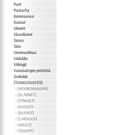
Puut
Puutarha
Renessanssi
Ruusut
Siluetit
Slaavilaiset
Taivas
Talvi
Vesimaailmaa
Viidakko
Viikingit
Vuosisatojen perintöä
Zodiakki
[TUKKUOSASTO]
[BOORDINAUHA]
[ELÄIMET]
[ETNISET]
[KASVIT]
[KUVIOT]
[LAPSUUS]
[MUUT]
[TEKSTIT]