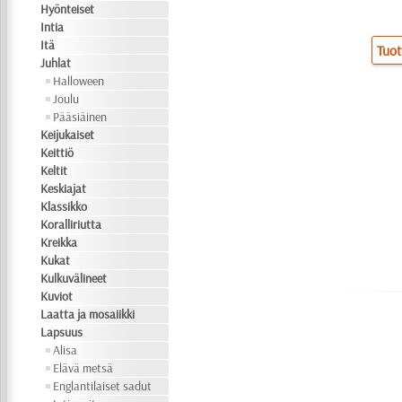
Hyönteiset
Intia
Itä
Tuot
Juhlat
Halloween
Joulu
Pääsiäinen
Keijukaiset
Keittiö
Keltit
Keskiajat
Klassikko
Koralliriutta
Kreikka
Kukat
Kulkuvälineet
Kuviot
Laatta ja mosaiikki
Lapsuus
Alisa
Elävä metsä
Englantilaiset sadut