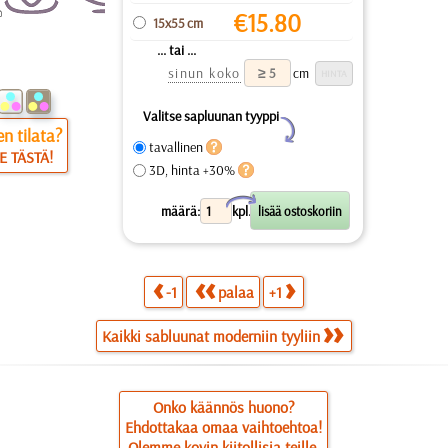
€
15.80
15x55 cm
... tai ...
sinun koko
cm
Valitse sapluunan tyyppi
Y
n tilata?
tavallinen
E TÄSTÄ!
3D, hinta +30%
X
määrä:
kpl.
-1
palaa
+1
Kaikki sabluunat moderniin tyyliin
Onko käännös huono?
Ehdottakaa omaa vaihtoehtoa!
Olemme kovin kiitollisia teille.