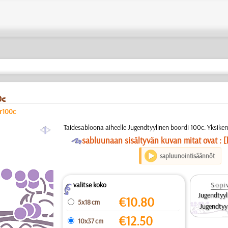
0c
er100c
a
Taidesabloona aiheelle Jugendtyylinen boordi 100c. Yksike
O
sabluunaan sisältyvän kuvan mitat ovat : [
sapluunointisäännöt
valitse koko
Sopiv
Z
Jugendtyyl
€
10.80
5x18 cm
Jugendtyy
€
12.50
10x37 cm