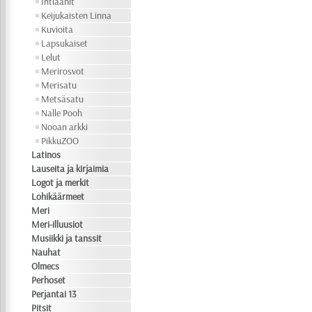
Intiaanit
Keijukaisten Linna
Kuvioita
Lapsukaiset
Lelut
Merirosvot
Merisatu
Metsäsatu
Nalle Pooh
Nooan arkki
PikkuZOO
Latinos
Lauseita ja kirjaimia
Logot ja merkit
Lohikäärmeet
Meri
Meri-illuusiot
Musiikki ja tanssit
Nauhat
Olmecs
Perhoset
Perjantai 13
Pitsit