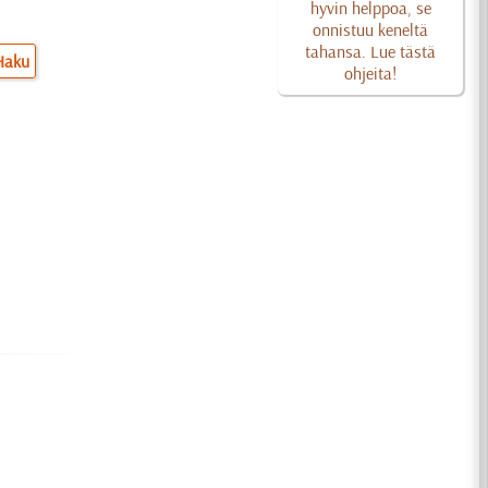
hyvin helppoa, se
onnistuu keneltä
tahansa. Lue tästä
Haku
ohjeita!