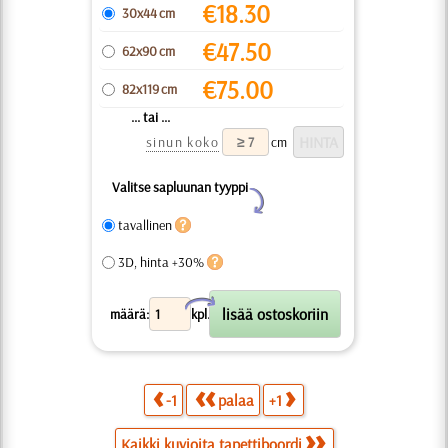
€
18.30
30x44 cm
€
47.50
62x90 cm
€
75.00
82x119 cm
... tai ...
sinun koko
cm
Valitse sapluunan tyyppi
Y
tavallinen
3D, hinta +30%
X
määrä:
kpl.
-1
palaa
+1
Kaikki kuvioita tapettiboordi