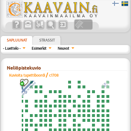
SAPLUUNAT
STRASSIT
- Luettelo -
Esimerkit
Neuvot
Neliöpistekuvio
/
Kuvioita tapettiboordi
c1708
a