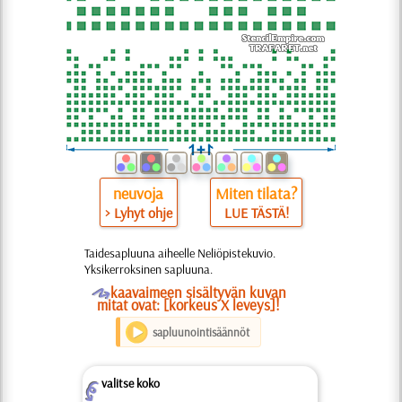
neuvoja
Miten tilata?
> Lyhyt ohje
LUE TÄSTÄ!
Taidesapluuna aiheelle Neliöpistekuvio.
Yksikerroksinen sapluuna.
O
kaavaimeen sisältyvän kuvan
mitat ovat: [korkeus X leveys]!
sapluunointisäännöt
valitse koko
Z