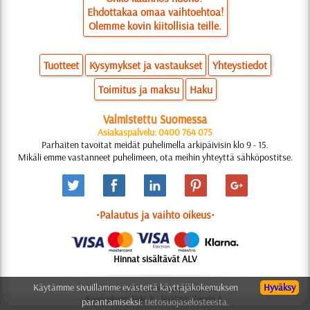
Ehdottakaa omaa vaihtoehtoa!
Olemme kovin kiitollisia teille.
Tuotteet
Kysymykset ja vastaukset
Yhteystiedot
Toimitus ja maksu
Haku
Valmistettu Suomessa
Asiakaspalvelu: 0400 764 075
Parhaiten tavoitat meidät puhelimella arkipäivisin klo 9 - 15.
Mikäli emme vastanneet puhelimeen, ota meihin yhteyttä sähköpostitse.
•Palautus ja vaihto oikeus•
Hinnat sisältävät ALV
Käytämme sivuillamme evästeitä käyttäjäkokemuksen
Hyväksy
© 2006-2025 Suunnittelu: Natali M.
Koodauksen: Aleks K.; Sisältöä: Konsta A.
parantamiseksi:
tietosuojaselosteesta.