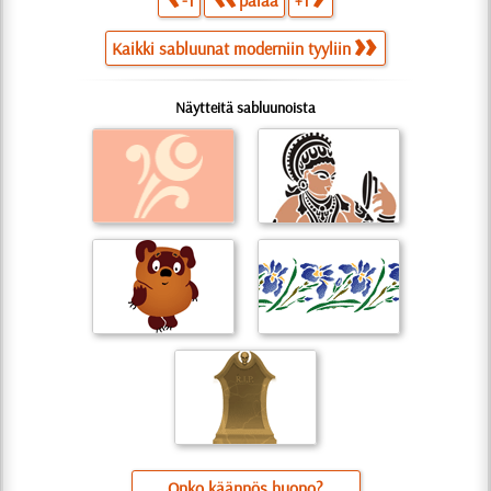
-1
palaa
+1
Kaikki sabluunat moderniin tyyliin
Näytteitä sabluunoista
Onko käännös huono?