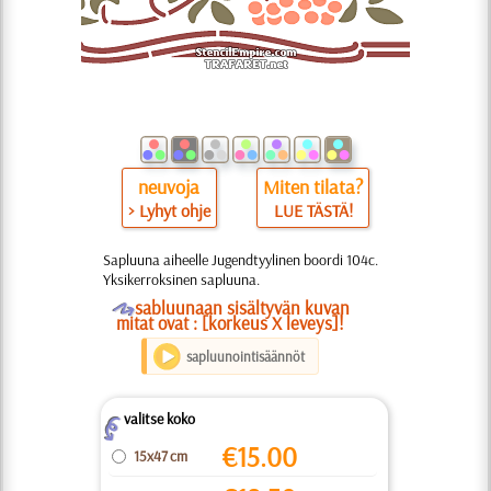
neuvoja
Miten tilata?
> Lyhyt ohje
LUE TÄSTÄ!
Sapluuna aiheelle Jugendtyylinen boordi 104c.
Yksikerroksinen sapluuna.
O
sabluunaan sisältyvän kuvan
mitat ovat : [korkeus X leveys]!
sapluunointisäännöt
valitse koko
Z
€
15.00
15x47 cm