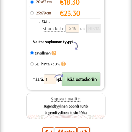
€
18.30
20x63 cm
€
23.30
25x79 cm
... tai ...
sinun koko
cm
Valitse sapluunan tyyppi
Y
tavallinen
3D, hinta +30%
X
määrä:
kpl.
Sopivat mallit:
Jugendtyylinen boordi 104b
Jugendtyylinen kuvio 104a