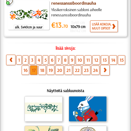
renessanssiboordinauha
Yksikerroksinen sabloni aiheelle
renessanssiboordinauha
5x40 cm
€13.
LISÄÄ KOKOJA,
70
10x79 cm
alk. 5x40cm ja suur
MUUT OPTIOT
18x142 cm
lisää sivuja:
1
2
3
4
5
6
7
8
9
10
11
12
13
14
15
16
17
18
19
20
21
22
23
24
Näytteitä sabluunoista