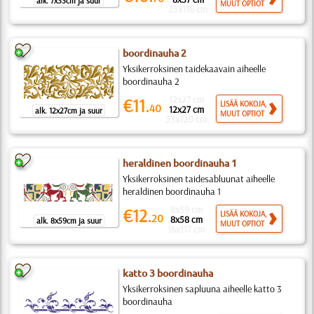
alk. 7x33cm ja suur
MUUT OPTIOT
25x116 cm
boordinauha 2
Yksikerroksinen taidekaavain aiheelle
boordinauha 2
12x27 cm
€11.
LISÄÄ KOKOJA,
40
12x27 cm
alk. 12x27cm ja suur
MUUT OPTIOT
53x120 cm
heraldinen boordinauha 1
Yksikerroksinen taidesabluunat aiheelle
heraldinen boordinauha 1
8x59 cm
€12.
LISÄÄ KOKOJA,
20
8x58 cm
alk. 8x59cm ja suur
MUUT OPTIOT
16x117 cm
katto 3 boordinauha
Yksikerroksinen sapluuna aiheelle katto 3
boordinauha