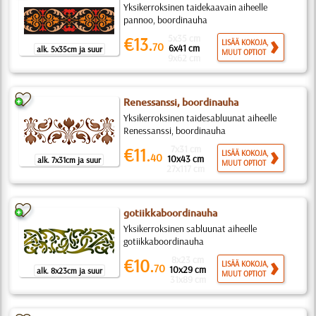
Yksikerroksinen taidekaavain aiheelle
pannoo, boordinauha
5x35 cm
€13.
LISÄÄ KOKOJA,
70
6x41 cm
alk. 5x35cm ja suur
MUUT OPTIOT
9x62 cm
Renessanssi, boordinauha
Yksikerroksinen taidesabluunat aiheelle
Renessanssi, boordinauha
7x31 cm
€11.
LISÄÄ KOKOJA,
40
10x43 cm
alk. 7x31cm ja suur
MUUT OPTIOT
27x117 cm
gotiikkaboordinauha
Yksikerroksinen sabluunat aiheelle
gotiikkaboordinauha
8x23 cm
€10.
LISÄÄ KOKOJA,
70
10x29 cm
alk. 8x23cm ja suur
MUUT OPTIOT
31x89 cm