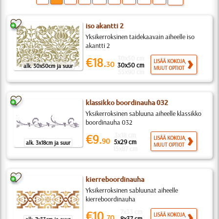
iso akantti 2
Yksikerroksinen taidekaavain aiheelle iso
akantti 2
30x50 cm
€18.
LISÄÄ KOKOJA,
30
30x50 cm
alk. 30x50cm ja suur
MUUT OPTIOT
55x90 cm
klassikko boordinauha 032
Yksikerroksinen sabluuna aiheelle klassikko
boordinauha 032
3x18 cm
€9.
LISÄÄ KOKOJA,
90
5x29 cm
alk. 3x18cm ja suur
MUUT OPTIOT
15x87 cm
kierreboordinauha
Yksikerroksinen sabluunat aiheelle
kierreboordinauha
7x33 cm
€10.
LISÄÄ KOKOJA,
70
8x37 cm