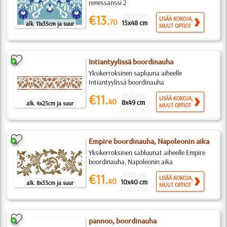
renessanssi 2
11x35 cm
€13.
LISÄÄ KOKOJA,
70
15x48 cm
alk. 11x35cm ja suur
MUUT OPTIOT
30x95 cm
Intiantyylissä boordinauha
Yksikerroksinen sapluuna aiheelle
Intiantyylissä boordinauha
4x25 cm
€11.
LISÄÄ KOKOJA,
40
8x49 cm
alk. 4x25cm ja suur
MUUT OPTIOT
19x117 cm
Empire boordinauha, Napoleonin aika
Yksikerroksinen sabluunat aiheelle Empire
boordinauha, Napoleonin aika
8x33 cm
€11.
LISÄÄ KOKOJA,
40
10x40 cm
alk. 8x33cm ja suur
MUUT OPTIOT
25x101 cm
pannoo, boordinauha