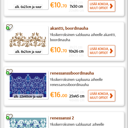
6x23 cm
€10.
LISÄÄ KOKOJA,
70
7x30 cm
alk. 6x23cm ja suur
MUUT OPTIOT
20x86 cm
akantti, boordinauha
Yksikerroksinen sabluuna aiheelle akantti,
boordinauha
8x21 cm
€10.
LISÄÄ KOKOJA,
70
10x26 cm
alk. 8x21cm ja suur
MUUT OPTIOT
28x73 cm
renessanssiboordinauha
Yksikerroksinen sapluuna aiheelle
renessanssiboordinauha
22x40 cm
€16.
LISÄÄ KOKOJA,
00
25x45 cm
alk. 22x40cm ja suur
MUUT OPTIOT
48x86 cm
renessanssi 2
Yksikerroksinen sabluunat aiheelle