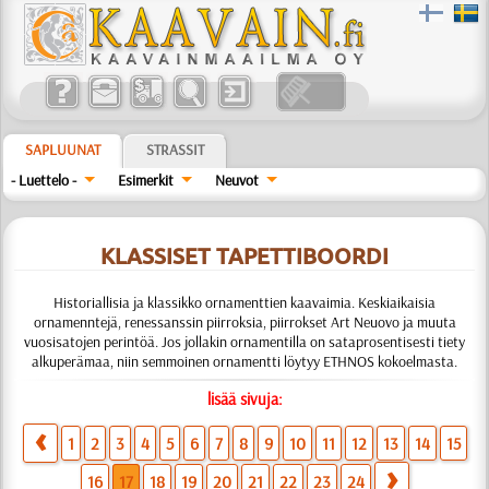
SAPLUUNAT
STRASSIT
- Luettelo -
Esimerkit
Neuvot
KLASSISET TAPETTIBOORDI
Historiallisia ja klassikko ornamenttien kaavaimia. Keskiaikaisia
ornamenntejä, renessanssin piirroksia, piirrokset Art Neuovo ja muuta
vuosisatojen perintöä. Jos jollakin ornamentilla on sataprosentisesti tiety
alkuperämaa, niin semmoinen ornamentti löytyy ETHNOS kokoelmasta.
lisää sivuja:
1
2
3
4
5
6
7
8
9
10
11
12
13
14
15
16
17
18
19
20
21
22
23
24