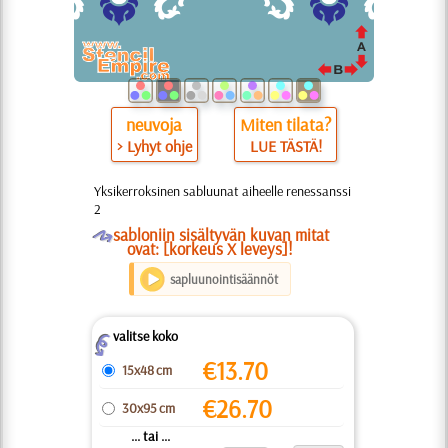
neuvoja
Miten tilata?
> Lyhyt ohje
LUE TÄSTÄ!
Yksikerroksinen sabluunat aiheelle renessanssi
2
O
sabloniin sisältyvän kuvan mitat
ovat: [korkeus X leveys]!
sapluunointisäännöt
valitse koko
Z
€
13.70
15x48 cm
€
26.70
30x95 cm
... tai ...