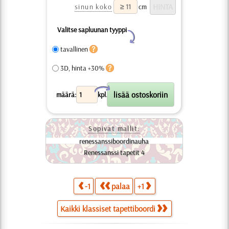
sinun koko
cm
Valitse sapluunan tyyppi
Y
tavallinen
3D, hinta +30%
X
määrä:
kpl.
Sopivat mallit:
renessanssiboordinauha
Renessanssi tapetit 4
-1
palaa
+1
Kaikki klassiset tapettiboordi