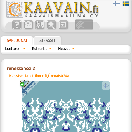
SAPLUUNAT
STRASSIT
- Luettelo -
Esimerkit
Neuvot
renessanssi 2
/
Klassiset tapettiboordi
renais024a
a