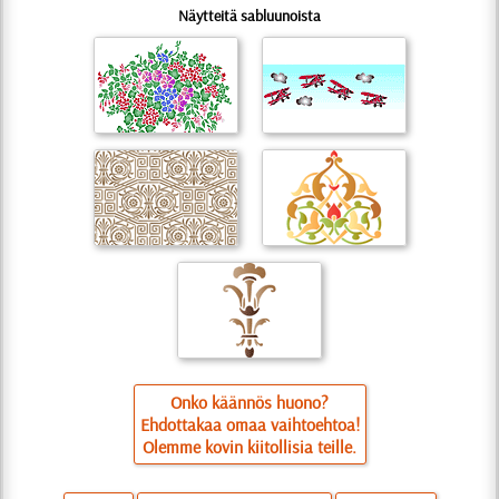
Näytteitä sabluunoista
Onko käännös huono?
Ehdottakaa omaa vaihtoehtoa!
Olemme kovin kiitollisia teille.