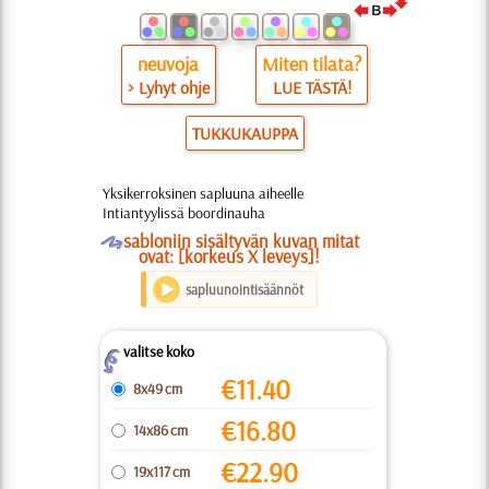
neuvoja
Miten tilata?
> Lyhyt ohje
LUE TÄSTÄ!
TUKKUKAUPPA
Yksikerroksinen sapluuna aiheelle
Intiantyylissä boordinauha
O
sabloniin sisältyvän kuvan mitat
ovat: [korkeus X leveys]!
sapluunointisäännöt
valitse koko
Z
€
11.40
8x49 cm
€
16.80
14x86 cm
€
22.90
19x117 cm