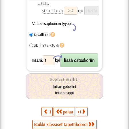
... tai ...
sinun koko
cm
Valitse sapluunan tyyppi
Y
tavallinen
3D, hinta +30%
X
määrä:
kpl.
Sopivat mallit:
Intian gobeliini
Intian tuppi
-1
palaa
+1
Kaikki klassiset tapettiboordi