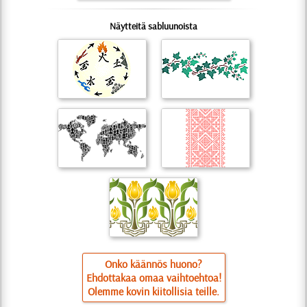
Näytteitä sabluunoista
Onko käännös huono?
Ehdottakaa omaa vaihtoehtoa!
Olemme kovin kiitollisia teille.