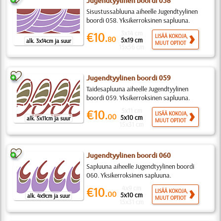
Jugendtyylinen boordi 058
Sisustussabluuna aiheelle Jugendtyylinen
boordi 058. Yksikerroksinen sapluuna.
3x14 cm
€10.
LISÄÄ KOKOJA,
80
5x19 cm
alk. 3x14cm ja suur
MUUT OPTIOT
15x56 cm
Jugendtyylinen boordi 059
Taidesapluuna aiheelle Jugendtyylinen
boordi 059. Yksikerroksinen sapluuna.
5x11 cm
€10.
LISÄÄ KOKOJA,
00
5x10 cm
alk. 5x11cm ja suur
MUUT OPTIOT
15x31 cm
Jugendtyylinen boordi 060
Sapluuna aiheelle Jugendtyylinen boordi
060. Yksikerroksinen sapluuna.
4x9 cm
€10.
LISÄÄ KOKOJA,
00
5x10 cm
alk. 4x9cm ja suur
MUUT OPTIOT
15x31 cm