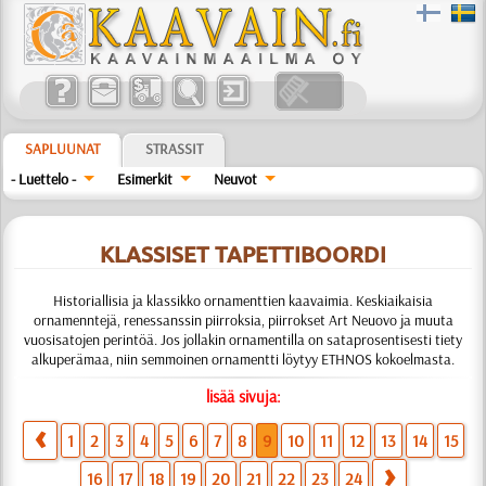
SAPLUUNAT
STRASSIT
- Luettelo -
Esimerkit
Neuvot
KLASSISET TAPETTIBOORDI
Historiallisia ja klassikko ornamenttien kaavaimia. Keskiaikaisia
ornamenntejä, renessanssin piirroksia, piirrokset Art Neuovo ja muuta
vuosisatojen perintöä. Jos jollakin ornamentilla on sataprosentisesti tiety
alkuperämaa, niin semmoinen ornamentti löytyy ETHNOS kokoelmasta.
lisää sivuja:
1
2
3
4
5
6
7
8
9
10
11
12
13
14
15
16
17
18
19
20
21
22
23
24