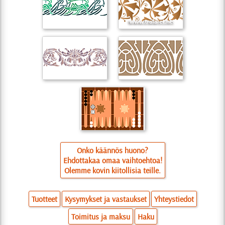
Onko käännös huono?
Ehdottakaa omaa vaihtoehtoa!
Olemme kovin kiitollisia teille.
Tuotteet
Kysymykset ja vastaukset
Yhteystiedot
Toimitus ja maksu
Haku