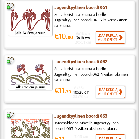
Jugendtyylinen boordi 061
Seinäkoriste sapluuna aiheelle
Jugendtyylinen boordi 061. Yksikerroksinen
sapluuna.
alk. 6x16cm ja suur
6x16 cm
€10.
LISÄÄ KOKOJA,
80
7x18 cm
MUUT OPTIOT
20x51 cm
Jugendtyylinen boordi 062
Seinäkoriste sabloona aiheelle
Jugendtyylinen boordi 062. Yksikerroksinen
sapluuna.
alk. 8x23cm ja suur
8x23 cm
€11.
LISÄÄ KOKOJA,
70
10x28 cm
MUUT OPTIOT
25x70 cm
Jugendtyylinen boordi 063
Taidesabloona aiheelle Jugendtyylinen
boordi 063. Yksikerroksinen sapluuna.
7x19 cm
LISÄÄ KOKOJA,