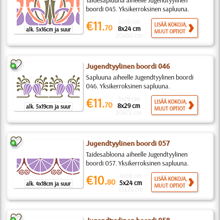
Taidesapluuna aiheelle Jugendtyylinen
boordi 045. Yksikerroksinen sapluuna.
5x16 cm
€11.
LISÄÄ KOKOJA,
70
8x24 cm
alk. 5x16cm ja suur
MUUT OPTIOT
20x60 cm
Jugendtyylinen boordi 046
Sapluuna aiheelle Jugendtyylinen boordi
046. Yksikerroksinen sapluuna.
5x19 cm
€11.
LISÄÄ KOKOJA,
70
8x29 cm
alk. 5x19cm ja suur
MUUT OPTIOT
20x72 cm
Jugendtyylinen boordi 057
Taidesabloona aiheelle Jugendtyylinen
boordi 057. Yksikerroksinen sapluuna.
4x18 cm
€10.
LISÄÄ KOKOJA,
80
5x24 cm
alk. 4x18cm ja suur
MUUT OPTIOT
15x73 cm