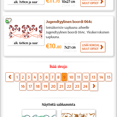
€11.
70
10x27 cm
alk. 7x19cm ja suur
MUUT OPTIOT
25x68 cm
Jugendtyylinen boordi 064c
Seinäkoriste sapluuna aiheelle
Jugendtyylinen boordi 064c. Yksikerroksinen
sapluuna.
alk. 6x16cm ja suur
6x16 cm
€10.
LISÄÄ KOKOJA,
80
7x21 cm
MUUT OPTIOT
20x61 cm
lisää sivuja:
1
2
3
4
5
6
7
8
9
10
11
12
13
14
15
16
17
18
19
20
21
22
23
24
Näytteitä sabluunoista