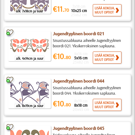
7x18 cm
€11.
LISÄÄ KOKOJA,
70
10x25 cm
alk. 7x18cm ja suur
MUUT OPTIOT
25x62 cm
Jugendtyylinen boordi 021
Sisustussabluuna aiheelle Jugendtyylinen
boordi 021. Yksikerroksinen sapluuna.
4x14 cm
€10.
LISÄÄ KOKOJA,
80
5x16 cm
alk. 4x14cm ja suur
MUUT OPTIOT
25x82 cm
Jugendtyylinen boordi 044
Sisustussabluuna aiheelle Jugendtyylinen
boordi 044. Yksikerroksinen sapluuna.
8x19 cm
€10.
LISÄÄ KOKOJA,
80
8x18 cm
alk. 8x19cm ja suur
MUUT OPTIOT
20x45 cm
Jugendtyylinen boordi 045