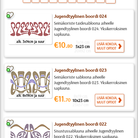
Jugendtyylinen boordi 024
Seinäkoriste taidesabloona aiheelle
Jugendtyylinen boordi 024. Yksikerroksinen
sapluuna.
alk. 3x14cm ja suur
3x14 cm
€10.
LISÄÄ KOKOJA,
80
5x23 cm
MUUT OPTIOT
20x92 cm
Jugendtyylinen boordi 023
Seinäkoriste sabloona aiheelle
Jugendtyylinen boordi 023. Yksikerroksinen
sapluuna.
alk. 8x19cm ja suur
8x19 cm
€11.
LISÄÄ KOKOJA,
70
10x23 cm
MUUT OPTIOT
25x57 cm
Jugendtyylinen boordi 022
Sisustussabluuna aiheelle Jugendtyylinen
boordi 022. Yksikerroksinen sapluuna.