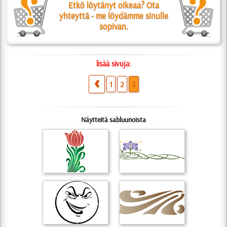
Etkö löytänyt oikeaa? Ota
yhteyttä - me löydämme sinulle
sopivan.
lisää sivuja:
1
2
3
Näytteitä sabluunoista