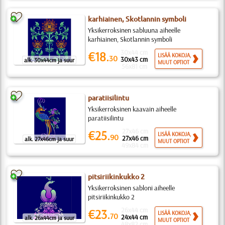
karhiainen, Skotlannin symboli
Yksikerroksinen sabluuna aiheelle
karhiainen, Skotlannin symboli
30x44 cm
€18.
LISÄÄ KOKOJA,
30
30x43 cm
alk. 30x44cm ja suur
MUUT OPTIOT
56x81 cm
paratiisilintu
Yksikerroksinen kaavain aiheelle
paratiisilintu
27x46 cm
€25.
LISÄÄ KOKOJA,
90
27x46 cm
alk. 27x46cm ja suur
MUUT OPTIOT
49x84 cm
pitsiriikinkukko 2
Yksikerroksinen sabloni aiheelle
pitsiriikinkukko 2
26x44 cm
€23.
LISÄÄ KOKOJA,
70
24x44 cm
alk. 26x44cm ja suur
MUUT OPTIOT
48x82 cm