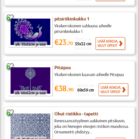
pitsiriikinkukko 1
Yksikerroksinen sabluuna aiheelle
pitsiriikinkukko 1
35x32 cm
€23.
LISÄÄ KOKOJA,
70
35x32 cm
alk. 35x32cm ja suur
MUUT OPTIOT
64x59 cm
Pitsipuu
Yksikerroksinen kaavain aiheelle Pitsipuu
60x52 cm
€38.
LISÄÄ KOKOJA,
90
69x59 cm
MUUT OPTIOT
alk. 60x52cm ja suur
120x102 cm
Ohut ristikko - tapetti
Renessanssityylinen aukkoinen pitsikuvio,
joka on hienojen viivojen ristikon muodossa.
Ornamentti yhdistyy...