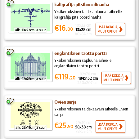
kaligrafija pitsiboordinauha
Yksikerroksinen taidesabluunat aiheelle
kaligrafija pitsiboordinauha
10x22 cm
€16.
LISÄÄ KOKOJA,
00
13x28 cm
alk. 10x22cm ja suur
MUUT OPTIOT
40x84 cm
englantilaien taottu portti
Yksikerroksinen sapluuna aiheelle
englantilaien taottu portti
92x76 cm
€119.
LISÄÄ KOKOJA,
20
184x152 cm
alk. 92x76cm ja suur
MUUT OPTIOT
250x207 cm
Ovien sarja
Yksikerroksinen taidekaavain aiheelle Ovien
sarja
29x19 cm
€25.
LISÄÄ KOKOJA,
90
58x38 cm
alk. 29x19cm ja suur
MUUT OPTIOT
79x53 cm