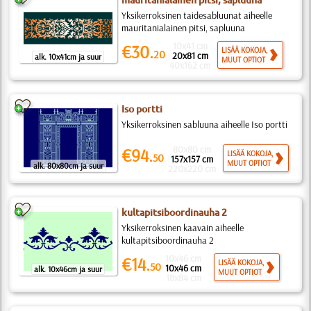
mauritanialainen pitsi, sapluuna
Yksikerroksinen taidesabluunat aiheelle
mauritanialainen pitsi, sapluuna
10x41 cm
€30.
LISÄÄ KOKOJA,
20
20x81 cm
alk. 10x41cm ja suur
MUUT OPTIOT
40x162 cm
Iso portti
Yksikerroksinen sabluuna aiheelle Iso portti
80x80 cm
€94.
LISÄÄ KOKOJA,
50
157x157 cm
MUUT OPTIOT
alk. 80x80cm ja suur
220x220 cm
kultapitsiboordinauha 2
Yksikerroksinen kaavain aiheelle
kultapitsiboordinauha 2
10x46 cm
€14.
LISÄÄ KOKOJA,
50
10x46 cm
alk. 10x46cm ja suur
MUUT OPTIOT
18x84 cm