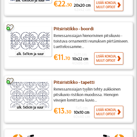
alk. 15x15cm ja suur
15x15 cm
€22.
LISÄÄ KOKOJA,
50
20x20 cm
MUUT OPTIOT
42x42 cm
Pitsiristikko - boordi
Renessanssiajan hienorivinen pitsikuvio -
toistuva ornamentti reunuksen piirtämiseen.
Luettelossamme...
alk. 5x11cm ja suur
5x11 cm
€11.
LISÄÄ KOKOJA,
70
10x22 cm
MUUT OPTIOT
40x86 cm
Pitsiristikko - tapetti
Renessanssiajan tyyliin tehty aukkoinen
pitsikuvio ristikon muodossa. Hienojen
viivojen lomittama kuvio...
alk. 5x5cm ja suur
5x5 cm
€13.
LISÄÄ KOKOJA,
30
10x10 cm
MUUT OPTIOT
40x40 cm