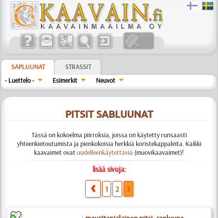
SAPLUUNAT
STRASSIT
- Luettelo -
Esimerkit
Neuvot
PITSIT SABLUUNAT
Tässä on kokoelma piirroksia, joissa on käytetty runsaasti
yhteenkietoutumista ja pienkokoisia herkkiä koristekappaleita. Kaikki
kaavaimet ovat
uudelleenkäytettäviä
(muovikaavaimet)!
lisää sivuja:
1
2
3