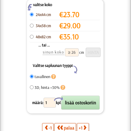
valitse koko
Z
€
23.70
24x44 cm
€
29.00
34x58 cm
€
35.10
48x82 cm
... tai ...
sinun koko
cm
Valitse sapluunan tyyppi
Y
tavallinen
3D, hinta +30%
X
määrä:
kpl.
-1
palaa
+1