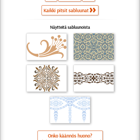
Kaikki pitsit sabluunat
Näytteitä sabluunoista
Onko käännös huono?