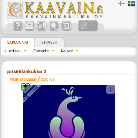
SAPLUUNAT
STRASSIT
- Luettelo -
Esimerkit
Neuvot
pitsiriikinkukko 2
/
Pitsit sabluunat
scroll03
a