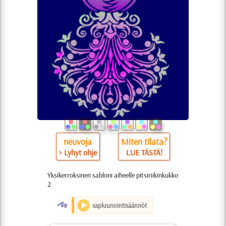
neuvoja
Miten tilata?
> Lyhyt ohje
LUE TÄSTÄ!
Yksikerroksinen sabloni aiheelle pitsiriikinkukko
2
O
sapluunointisäännöt