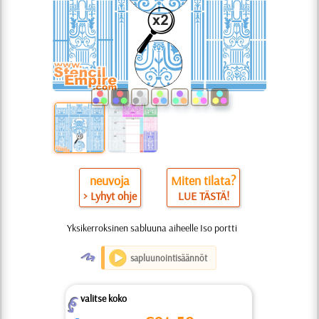
neuvoja
Miten tilata?
> Lyhyt ohje
LUE TÄSTÄ!
Yksikerroksinen sabluuna aiheelle Iso portti
O
sapluunointisäännöt
valitse koko
Z