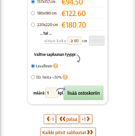
€
94.50
157x157 cm
€
122.60
180x180 cm
€
180.70
220x220 cm
... tai ...
sinun koko
cm
Valitse sapluunan tyyppi
Y
tavallinen
3D, hinta +30%
X
määrä:
kpl.
-1
palaa
+1
Kaikki pitsit sabluunat