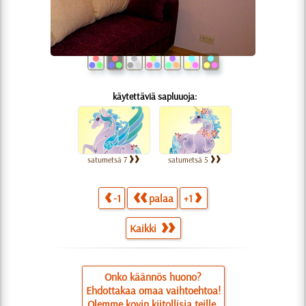
käytettäviä sapluuoja:
satumetsä 7
satumetsä 5
-1
palaa
+1
Kaikki
Onko käännös huono?
Ehdottakaa omaa vaihtoehtoa!
Olemme kovin kiitollisia teille.