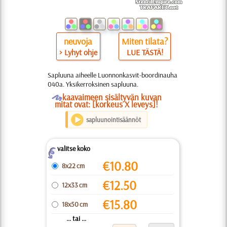
neuvoja
Miten tilata?
> Lyhyt ohje
LUE TÄSTÄ!
Sapluuna aiheelle Luonnonkasvit-boordinauha
040a. Yksikerroksinen sapluuna.
O
kaavaimeen sisältyvän kuvan
mitat ovat: [korkeus X leveys]!
sapluunointisäännöt
valitse koko
Z
€
10.80
8x22 cm
€
12.50
12x33 cm
€
15.80
18x50 cm
... tai ...