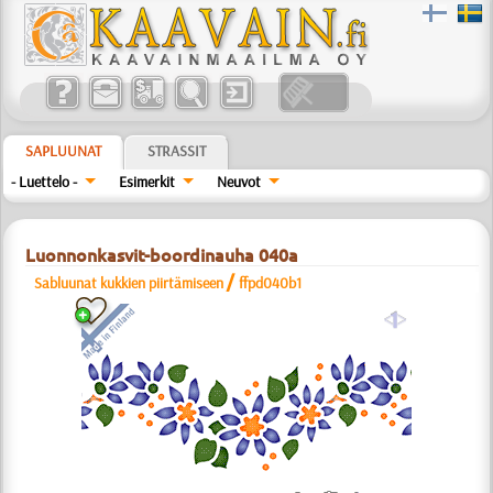
SAPLUUNAT
STRASSIT
- Luettelo -
Esimerkit
Neuvot
Luonnonkasvit-boordinauha 040a
/
Sabluunat kukkien piirtämiseen
ffpd040b1
a