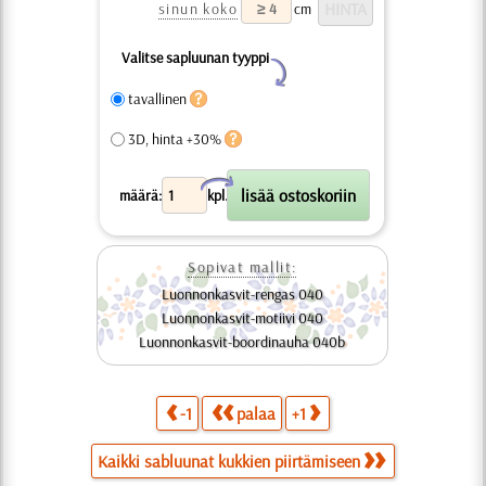
sinun koko
cm
Valitse sapluunan tyyppi
Y
tavallinen
3D, hinta +30%
X
määrä:
kpl.
Sopivat mallit:
Luonnonkasvit-rengas 040
Luonnonkasvit-motiivi 040
Luonnonkasvit-boordinauha 040b
-1
palaa
+1
Kaikki sabluunat kukkien piirtämiseen