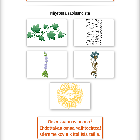
Näytteitä sabluunoista
Onko käännös huono?
Ehdottakaa omaa vaihtoehtoa!
Olemme kovin kiitollisia teille.