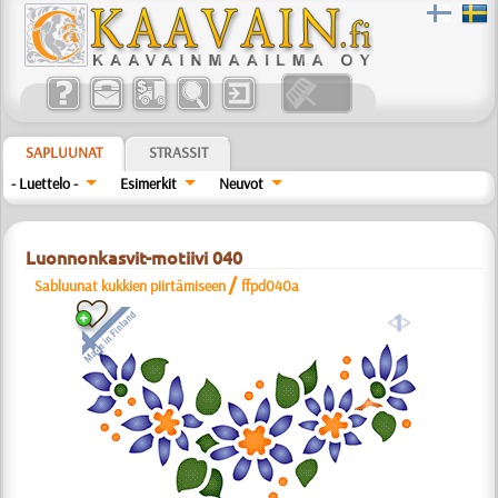
SAPLUUNAT
STRASSIT
- Luettelo -
Esimerkit
Neuvot
Luonnonkasvit-motiivi 040
/
Sabluunat kukkien piirtämiseen
ffpd040a
a