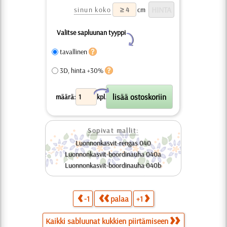
sinun koko
cm
Valitse sapluunan tyyppi
Y
tavallinen
3D, hinta +30%
X
määrä:
kpl.
Sopivat mallit:
Luonnonkasvit-rengas 040
Luonnonkasvit-boordinauha 040a
Luonnonkasvit-boordinauha 040b
-1
palaa
+1
Kaikki sabluunat kukkien piirtämiseen