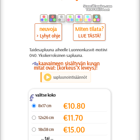
neuvoja
Miten tilata?
> Lyhyt ohje
LUE TÄSTÄ!
Taidesapluuna aiheelle Luonnonkasvit-motiivi
040. Yksikerroksinen sapluuna.
O
kaavaimeen sisältyvän kuvan
mitat ovat: [korkeus X leveys]!
sapluunointisäännöt
valitse koko
Z
€
10.80
8x17 cm
€
11.70
12x26 cm
€
15.00
18x38 cm
... tai ...