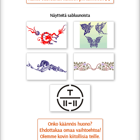
Näytteitä sabluunoista
Onko käännös huono?
Ehdottakaa omaa vaihtoehtoa!
Olemme kovin kiitollisia teille.