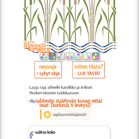
neuvoja
Miten tilata?
> Lyhyt ohje
LUE TÄSTÄ!
Laaja raja aiheelle kaislikko ja iirikset.
Yksikerroksinen taidekaavain.
O
sabloniin sisältyvän kuvan mitat
ovat: [korkeus X leveys]!
sapluunointisäännöt
valitse koko
Z