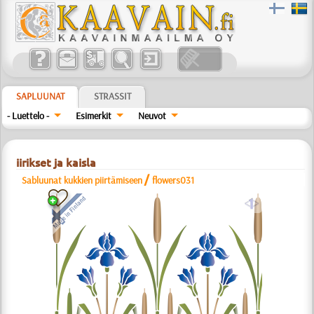
SAPLUUNAT
STRASSIT
- Luettelo -
Esimerkit
Neuvot
iirikset ja kaisla
/
Sabluunat kukkien piirtämiseen
flowers031
a