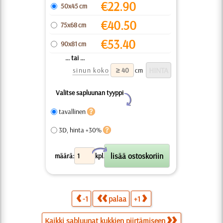
€
22.90
50x45 cm
€
40.50
75x68 cm
€
53.40
90x81 cm
... tai ...
sinun koko
cm
Valitse sapluunan tyyppi
Y
tavallinen
3D, hinta +30%
X
määrä:
kpl.
-1
palaa
+1
Kaikki sabluunat kukkien piirtämiseen