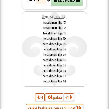
määrä:
kpl.
Sopivat mallit:
heraldinen lilja 13
heraldinen lilja 12
heraldinen lilja 11
heraldinen lilja 10
heraldinen lilja 09
heraldinen lilja 08
heraldinen lilja 07
heraldinen lilja 06
heraldinen lilja 05
heraldinen lilja 04
heraldinen lilja 03
heraldinen lilja 01
-1
palaa
+1
Kaikki keskiaikainen sabluunat