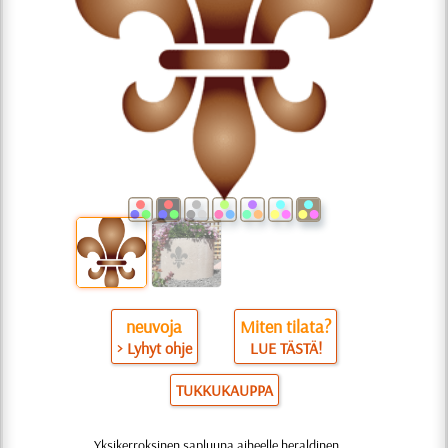
neuvoja
Miten tilata?
> Lyhyt ohje
LUE TÄSTÄ!
TUKKUKAUPPA
Yksikerroksinen sapluuna aiheelle heraldinen