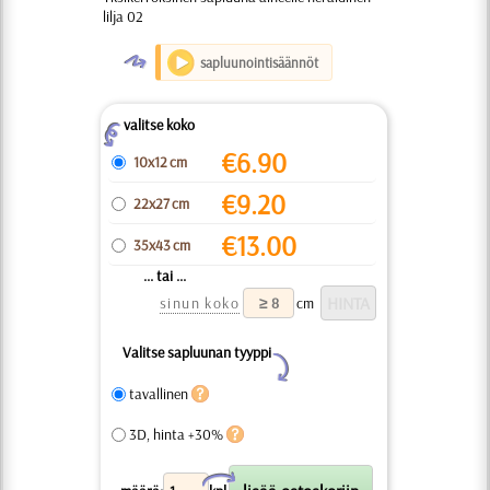
lilja 02
O
sapluunointisäännöt
valitse koko
Z
€
6.90
10x12 cm
€
9.20
22x27 cm
€
13.00
35x43 cm
... tai ...
sinun koko
cm
Valitse sapluunan tyyppi
Y
tavallinen
3D, hinta +30%
X