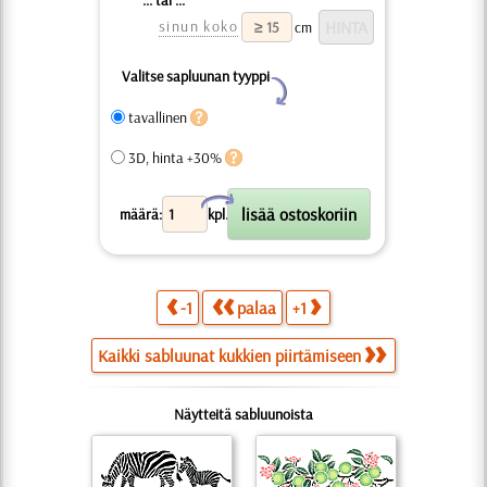
sinun koko
cm
Valitse sapluunan tyyppi
Y
tavallinen
3D, hinta +30%
X
määrä:
kpl.
-1
palaa
+1
Kaikki sabluunat kukkien piirtämiseen
Näytteitä sabluunoista