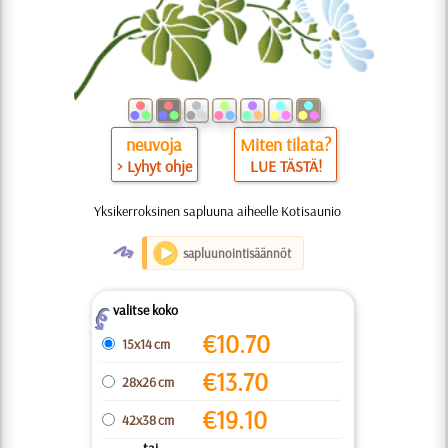
neuvoja
Miten tilata?
> Lyhyt ohje
LUE TÄSTÄ!
Yksikerroksinen sapluuna aiheelle Kotisaunio
O
sapluunointisäännöt
valitse koko
Z
€
10.70
15x14 cm
€
13.70
28x26 cm
€
19.10
42x38 cm
... tai ...