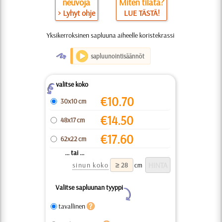
neuvoja
Miten tilata?
> Lyhyt ohje
LUE TÄSTÄ!
Yksikerroksinen sapluuna aiheelle koristekrassi
O
sapluunointisäännöt
valitse koko
Z
€
10.70
30x10 cm
€
14.50
48x17 cm
€
17.60
62x22 cm
... tai ...
sinun koko
cm
Valitse sapluunan tyyppi
Y
tavallinen