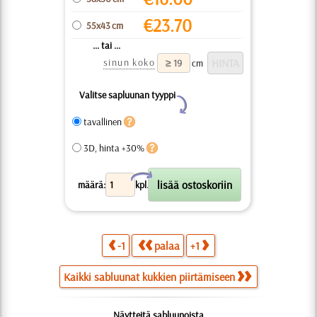
€
23.70
55x43 cm
... tai ...
sinun koko
cm
Valitse sapluunan tyyppi
Y
tavallinen
3D, hinta +30%
X
määrä:
kpl.
-1
palaa
+1
Kaikki sabluunat kukkien piirtämiseen
Näytteitä sabluunoista