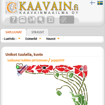
SAPLUUNAT
STRASSIT
- Luettelo -
Esimerkit
Neuvot
Unikot tuulella, kuvio
/
Sabluunat kukkien piirtämiseen
poppy009
a