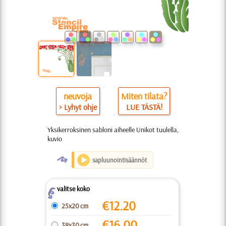
neuvoja
Miten tilata?
> Lyhyt ohje
LUE TÄSTÄ!
Yksikerroksinen sabloni aiheelle Unikot tuulella,
kuvio
O
sapluunointisäännöt
valitse koko
Z
€
12.20
25x20 cm
€
16.00
38x30 cm