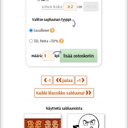
sinun koko
cm
Valitse sapluunan tyyppi
Y
tavallinen
3D, hinta +30%
X
määrä:
kpl.
-1
palaa
+1
Kaikki klassikko sabluunat
Näytteitä sabluunoista