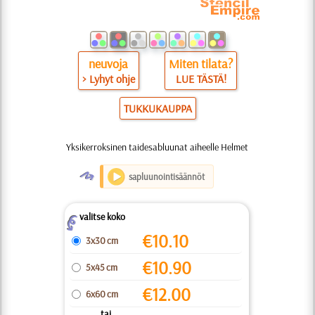
neuvoja
Miten tilata?
> Lyhyt ohje
LUE TÄSTÄ!
TUKKUKAUPPA
Yksikerroksinen taidesabluunat aiheelle Helmet
O
sapluunointisäännöt
valitse koko
Z
€
10.10
3x30 cm
€
10.90
5x45 cm
€
12.00
6x60 cm
... tai ...