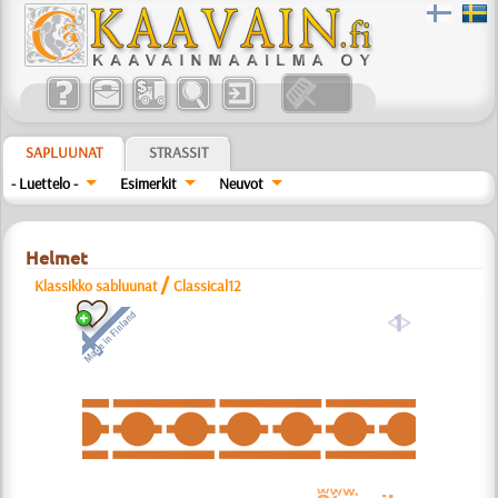
SAPLUUNAT
STRASSIT
- Luettelo -
Esimerkit
Neuvot
Helmet
/
Klassikko sabluunat
Classical12
a