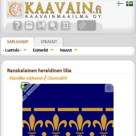
SAPLUUNAT
STRASSIT
- Luettelo -
Esimerkit
Neuvot
Ranskalainen heraldinen lilia
/
Klassikko sabluunat
Classical09
a