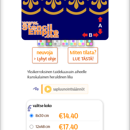
neuvoja
Miten tilata?
> Lyhyt ohje
LUE TÄSTÄ!
Yksikerroksinen taidekaavain aiheelle
Ranskalainen heraldinen lilia
O
sapluunointisäännöt
valitse koko
Z
€
14.40
8x30 cm
€
17.40
12x48 cm