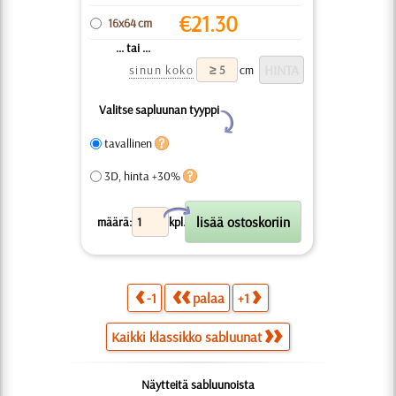
€
21.30
16x64 cm
... tai ...
sinun koko
cm
Valitse sapluunan tyyppi
Y
tavallinen
3D, hinta +30%
X
määrä:
kpl.
-1
palaa
+1
Kaikki klassikko sabluunat
Näytteitä sabluunoista