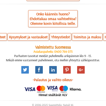
Onko käännös huono?
Ehdottakaa omaa vaihtoehtoa!
Olemme kovin kiitollisia teille.
teet
Kysymykset ja vastaukset
Yhteystiedot
Toimitus ja maksu
Valmistettu Suomessa
Asiakaspalvelu: 0400 764 075
Parhaiten tavoitat meidät puhelimella arkipäivisin klo 9 - 15.
Mikäli emme vastanneet puhelimeen, ota meihin yhteyttä sähköpostitse.
•Palautus ja vaihto oikeus•
Hinnat sisältävät ALV
© 2006-2025 Suunnittelu: Natali M.