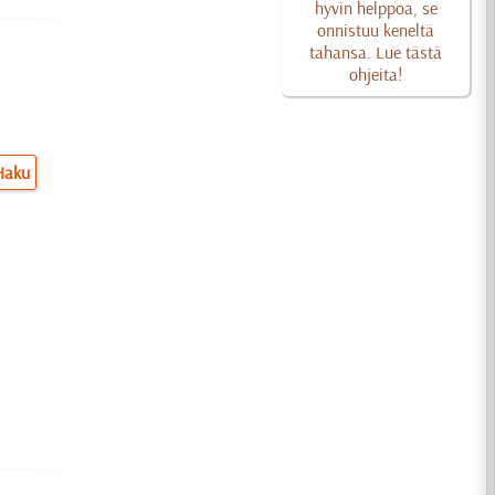
hyvin helppoa, se
onnistuu keneltä
tahansa. Lue tästä
ohjeita!
Haku