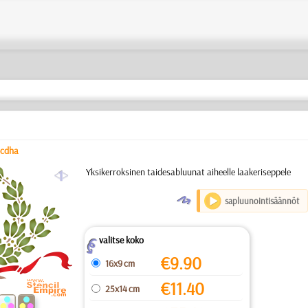
6cdha
a
Yksikerroksinen taidesabluunat aiheelle laakeriseppele
O
sapluunointisäännöt
valitse koko
Z
€
9.90
16x9 cm
€
11.40
25x14 cm