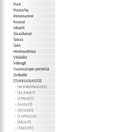
Puut
Puutarha
Renessanssi
Ruusut
Siluetit
Slaavilaiset
Taivas
Talvi
Vesimaailmaa
Viidakko
Viikingit
Vuosisatojen perintöä
Zodiakki
[TUKKUOSASTO]
[BOORDINAUHA]
[ELÄIMET]
[ETNISET]
[KASVIT]
[KUVIOT]
[LAPSUUS]
[MUUT]
[TEKSTIT]