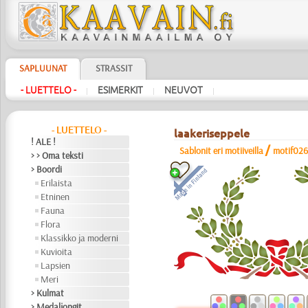
SAPLUUNAT
STRASSIT
- LUETTELO -
ESIMERKIT
NEUVOT
|
|
|
- LUETTELO -
laakeriseppele
! ALE !
/
Sablonit eri motiiveilla
motif02
> > Oma teksti
> Boordi
Erilaista
Etninen
Fauna
Flora
Klassikko ja moderni
Kuvioita
Lapsien
Meri
> Kulmat
> Medaljongit