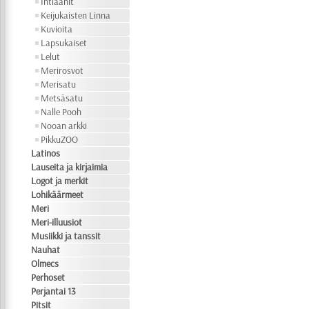
Intiaanit
Keijukaisten Linna
Kuvioita
Lapsukaiset
Lelut
Merirosvot
Merisatu
Metsäsatu
Nalle Pooh
Nooan arkki
PikkuZOO
Latinos
Lauseita ja kirjaimia
Logot ja merkit
Lohikäärmeet
Meri
Meri-illuusiot
Musiikki ja tanssit
Nauhat
Olmecs
Perhoset
Perjantai 13
Pitsit