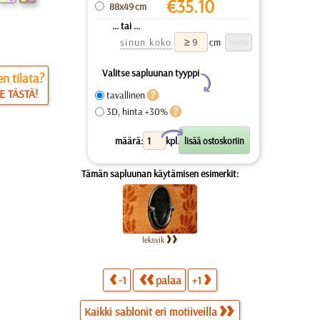
€
35.10
88x49 cm
... tai ...
sinun koko
cm
Valitse sapluunan tyyppi
n tilata?
Y
E TÄSTÄ!
tavallinen
3D, hinta +30%
X
määrä:
kpl.
Tämän sapluunan käytämisen esimerkit:
leksvik
-1
palaa
+1
Kaikki sablonit eri motiiveilla