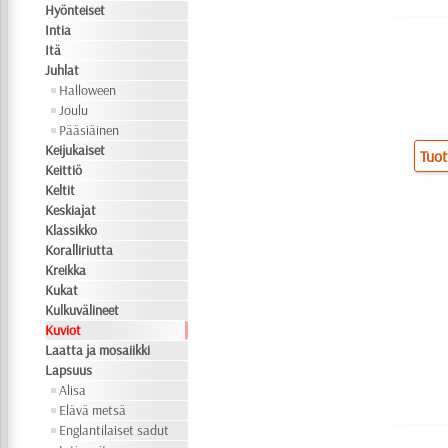
Hyönteiset
Intia
Itä
Juhlat
Halloween
Joulu
Pääsiäinen
Keijukaiset
Tuot
Keittiö
Keltit
Keskiajat
Klassikko
Koralliriutta
Kreikka
Kukat
Kulkuvälineet
Kuviot
Laatta ja mosaiikki
Lapsuus
Alisa
Elävä metsä
Englantilaiset sadut