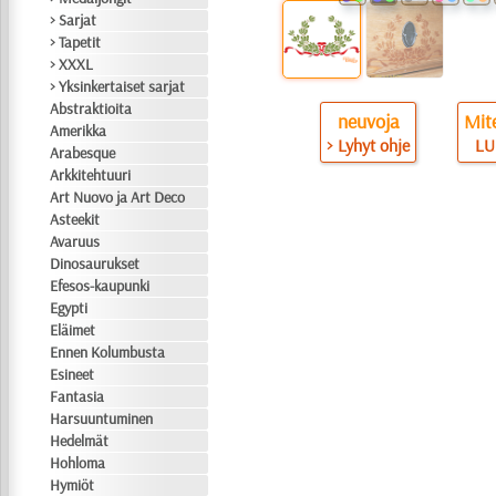
> Sarjat
> Tapetit
> XXXL
> Yksinkertaiset sarjat
Abstraktioita
neuvoja
Mite
Amerikka
> Lyhyt ohje
LU
Arabesque
Arkkitehtuuri
Art Nuovo ja Art Deco
Asteekit
Avaruus
Dinosaurukset
Efesos-kaupunki
Egypti
Eläimet
Ennen Kolumbusta
Esineet
Fantasia
Harsuuntuminen
Hedelmät
Hohloma
Hymiöt