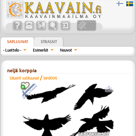
SAPLUUNAT
STRASSIT
- Luettelo -
Esimerkit
Neuvot
neljä korppia
/
Siluetit sabluunat
bird006
a