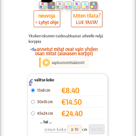
neuvoja
Miten tilata?
> Lyhyt ohje
LUE TÄSTÄ!
Yksikerroksinen taidesabluunat aiheelle neljä
korppia
O
annetut mitat ovat vain yhden
osan mitat (alavasen korppi)
sapluunointisäännöt
valitse koko
Z
€
8.40
15x8 cm
€
14.50
30x16 cm
€
24.40
45x24 cm
... tai ...
sinun koko
cm