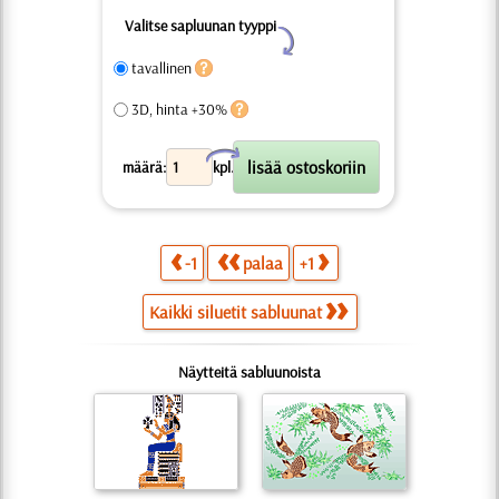
Valitse sapluunan tyyppi
Y
tavallinen
3D, hinta +30%
X
määrä:
kpl.
-1
palaa
+1
Kaikki siluetit sabluunat
Näytteitä sabluunoista