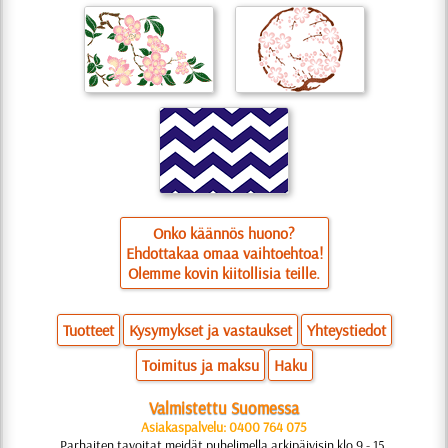
Onko käännös huono?
Ehdottakaa omaa vaihtoehtoa!
Olemme kovin kiitollisia teille.
Tuotteet
Kysymykset ja vastaukset
Yhteystiedot
Toimitus ja maksu
Haku
Valmistettu Suomessa
Asiakaspalvelu: 0400 764 075
Parhaiten tavoitat meidät puhelimella arkipäivisin klo 9 - 15.