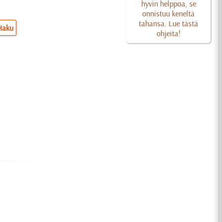
hyvin helppoa, se
onnistuu keneltä
tahansa. Lue tästä
Haku
ohjeita!