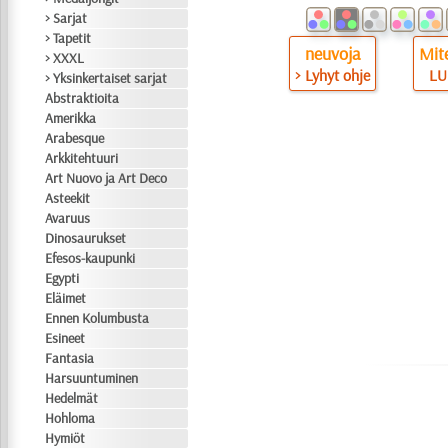
> Sarjat
> Tapetit
neuvoja
Mite
> XXXL
> Lyhyt ohje
LU
> Yksinkertaiset sarjat
Abstraktioita
Amerikka
Arabesque
Arkkitehtuuri
Art Nuovo ja Art Deco
Asteekit
Avaruus
Dinosaurukset
Efesos-kaupunki
Egypti
Eläimet
Ennen Kolumbusta
Esineet
Fantasia
Harsuuntuminen
Hedelmät
Hohloma
Hymiöt