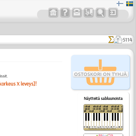
5114
OSTOSKORI ON TYHJÄ
ssit.
korkeus X leveys]!
Näytteitä sabluunoista