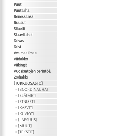
Puut
Puutarha
Renessanssi
Ruusut
Siluetit
Slaavilaiset
Taivas
Talvi
Vesimaailmaa
Viidakko
Viikingit
Vuosisatojen perintöä
Zodiakki
[TUKKUOSASTO]
[BOORDINAUHA]
[ELÄIMET]
[ETNISET]
[KASVIT]
[KUVIOT]
[LAPSUUS]
[MUUT]
[TEKSTIT]