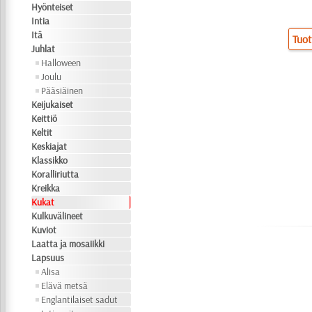
Hyönteiset
Intia
Itä
Tuot
Juhlat
Halloween
Joulu
Pääsiäinen
Keijukaiset
Keittiö
Keltit
Keskiajat
Klassikko
Koralliriutta
Kreikka
Kukat
Kulkuvälineet
Kuviot
Laatta ja mosaiikki
Lapsuus
Alisa
Elävä metsä
Englantilaiset sadut