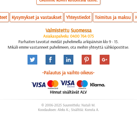
teet
Kysymykset ja vastaukset
Yhteystiedot
Toimitus ja maksu
Valmistettu Suomessa
Asiakaspalvelu: 0400 764 075
Parhaiten tavoitat meidät puhelimella arkipäivisin klo 9 - 15.
Mikäli emme vastanneet puhelimeen, ota meihin yhteyttä sähköpostitse.
•Palautus ja vaihto oikeus•
Hinnat sisältävät ALV
© 2006-2025 Suunnittelu: Natali M.
Koodauksen: Aleks K.; Sisältöä: Konsta A.