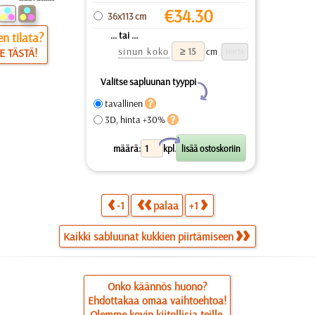
€
34.30
36x113 cm
... tai ...
n tilata?
sinun koko
cm
E TÄSTÄ!
Valitse sapluunan tyyppi
Y
tavallinen
3D, hinta +30%
X
määrä:
kpl.
-1
palaa
+1
Kaikki sabluunat kukkien piirtämiseen
Onko käännös huono?
Ehdottakaa omaa vaihtoehtoa!
Olemme kovin kiitollisia teille.