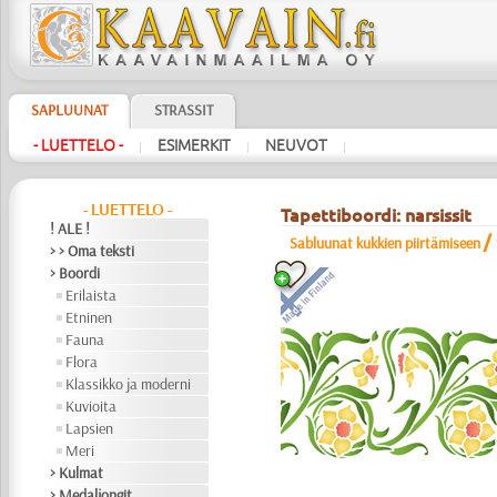
SAPLUUNAT
STRASSIT
- LUETTELO -
ESIMERKIT
NEUVOT
|
|
|
- LUETTELO -
Tapettiboordi: narsissit
! ALE !
/
Sabluunat kukkien piirtämiseen
> > Oma teksti
> Boordi
Erilaista
Etninen
Fauna
Flora
Klassikko ja moderni
Kuvioita
Lapsien
Meri
> Kulmat
> Medaljongit