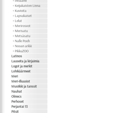
Intiaanit
Keijukaisten Linna
Kuvioita
Lapsukaiset
Lelut
Merirosvot
Merisatu
Metsäsatu
Nalle Pooh
Nooan arkki
PikkuZOO
Latinos
Lauseita ja kirjaimia
Logot ja merkit
Lohikäärmeet
Meri
Meri-illuusiot
Musiikki ja tanssit
Nauhat
Olmecs
Perhoset
Perjantai 13
Pitsit