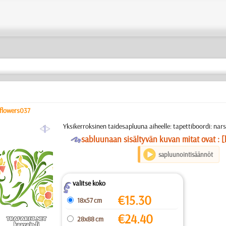
flowers037
a
Yksikerroksinen taidesapluuna aiheelle: tapettiboordi: narsi
O
sabluunaan sisältyvän kuvan mitat ovat : [
sapluunointisäännöt
valitse koko
Z
€
15.30
18x57 cm
€
24.40
28x88 cm