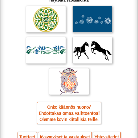
Näytteitä sabluunoista
Onko käännös huono?
Ehdottakaa omaa vaihtoehtoa!
Olemme kovin kiitollisia teille.
Tuotteet
Kysymykset ja vastaukset
Yhteystiedot