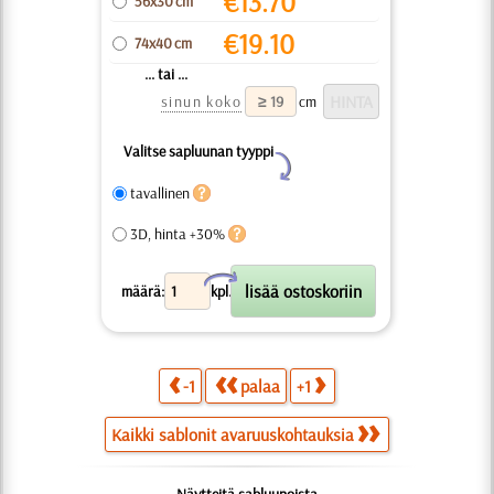
€
13.70
56x30 cm
€
19.10
74x40 cm
... tai ...
sinun koko
cm
Valitse sapluunan tyyppi
Y
tavallinen
3D, hinta +30%
X
määrä:
kpl.
-1
palaa
+1
Kaikki sablonit avaruuskohtauksia