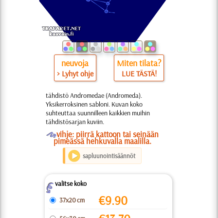
neuvoja
Miten tilata?
> Lyhyt ohje
LUE TÄSTÄ!
tähdistö Andromedae (Andromeda).
Yksikerroksinen sabloni. Kuvan koko
suhteuttaa suunnilleen kaikkien muihin
tähdistösarjan kuviin.
O
vihje: piirrä kattoon tai seinään
pimeässä hehkuvalla maalilla.
sapluunointisäännöt
valitse koko
Z
€
9.90
37x20 cm