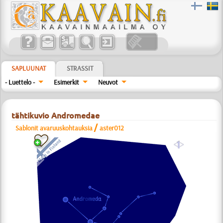
SAPLUUNAT
STRASSIT
- Luettelo -
Esimerkit
Neuvot
tähtikuvio Andromedae
/
Sablonit avaruuskohtauksia
aster012
a