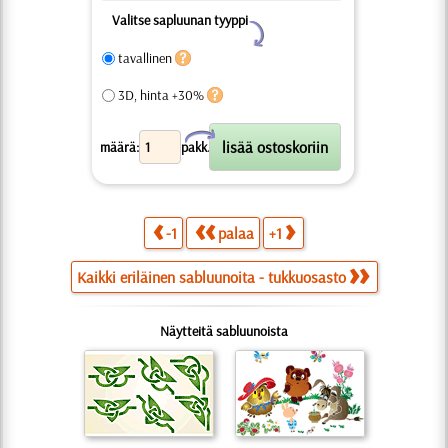
Valitse sapluunan tyyppi
Y
tavallinen
3D, hinta +30%
X
määrä:
pakk.
-1
palaa
+1
Kaikki eriläinen sabluunoita - tukkuosasto
Näytteitä sabluunoista