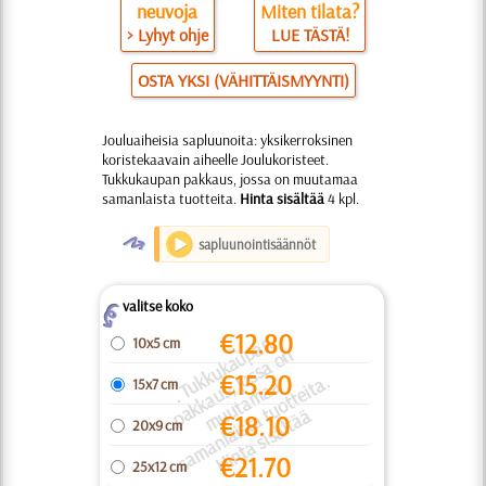
neuvoja
Miten tilata?
> Lyhyt ohje
LUE TÄSTÄ!
OSTA YKSI (VÄHITTÄISMYYNTI)
Jouluaiheisia sapluunoita: yksikerroksinen
koristekaavain aiheelle Joulukoristeet.
Tukkukaupan pakkaus, jossa on muutamaa
samanlaista tuotteita.
Hinta sisältää
4 kpl.
O
sapluunointisäännöt
valitse koko
Z
€
12.80
.
T
k
u
k
a
u
a
n
a
k
k
a
u
o
s
s
a
o
m
u
t
a
m
a
s
a
m
a
nl
ai
s
t
a
u
o
t
t
ei
t
Hi
n
t
a
si
s
äl
t
ä
10x5 cm
p
n
€
15.20
k
a.
u
s, j
a
15x7 cm
p
u
t
ä
€
18.10
20x9 cm
€
21.70
25x12 cm