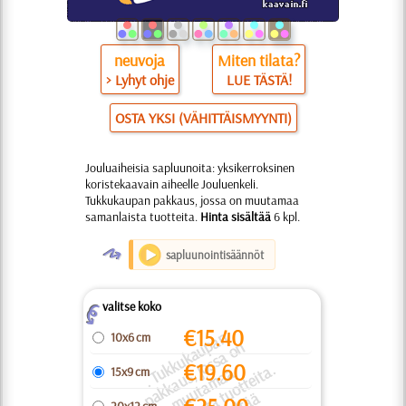
neuvoja
Miten tilata?
> Lyhyt ohje
LUE TÄSTÄ!
OSTA YKSI (VÄHITTÄISMYYNTI)
Jouluaiheisia sapluunoita: yksikerroksinen
koristekaavain aiheelle Jouluenkeli.
Tukkukaupan pakkaus, jossa on muutamaa
samanlaista tuotteita.
Hinta sisältää
6 kpl.
O
sapluunointisäännöt
valitse koko
Z
€
15.40
.
T
k
u
k
a
u
a
n
a
k
k
a
u
o
s
s
a
o
m
u
t
a
m
a
s
a
m
a
nl
ai
s
t
a
u
o
t
t
ei
t
Hi
n
t
a
si
s
äl
t
ä
10x6 cm
p
n
€
19.60
k
a.
u
s, j
a
15x9 cm