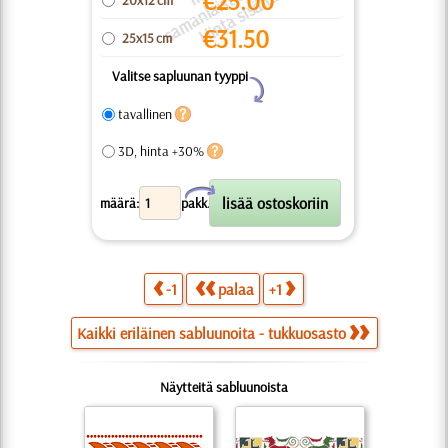
p
u
t
ä
€
25.00
20x12 cm
€
31.50
25x15 cm
Valitse sapluunan tyyppi
Y
tavallinen
3D, hinta +30%
X
määrä:
pakk.
-1
palaa
+1
Kaikki eriläinen sabluunoita - tukkuosasto
Näytteitä sabluunoista