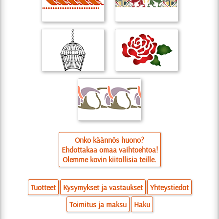
Onko käännös huono?
Ehdottakaa omaa vaihtoehtoa!
Olemme kovin kiitollisia teille.
Tuotteet
Kysymykset ja vastaukset
Yhteystiedot
Toimitus ja maksu
Haku