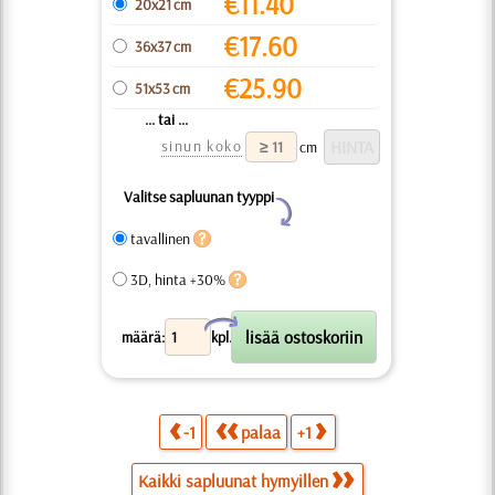
€
11.40
20x21 cm
€
17.60
36x37 cm
€
25.90
51x53 cm
... tai ...
sinun koko
cm
Valitse sapluunan tyyppi
Y
tavallinen
3D, hinta +30%
X
määrä:
kpl.
-1
palaa
+1
Kaikki sapluunat hymyillen