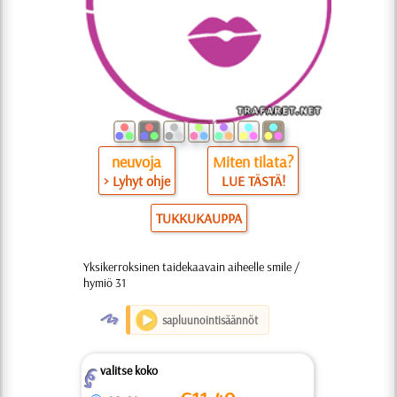
neuvoja
Miten tilata?
> Lyhyt ohje
LUE TÄSTÄ!
TUKKUKAUPPA
Yksikerroksinen taidekaavain aiheelle smile /
hymiö 31
O
sapluunointisäännöt
valitse koko
Z