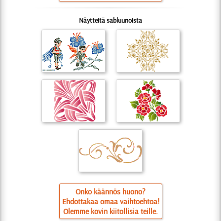
Näytteitä sabluunoista
Onko käännös huono?
Ehdottakaa omaa vaihtoehtoa!
Olemme kovin kiitollisia teille.