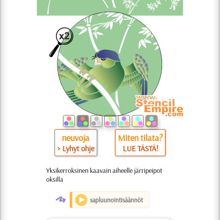
neuvoja
Miten tilata?
> Lyhyt ohje
LUE TÄSTÄ!
Yksikerroksinen kaavain aiheelle järripeipot
oksilla
O
sapluunointisäännöt