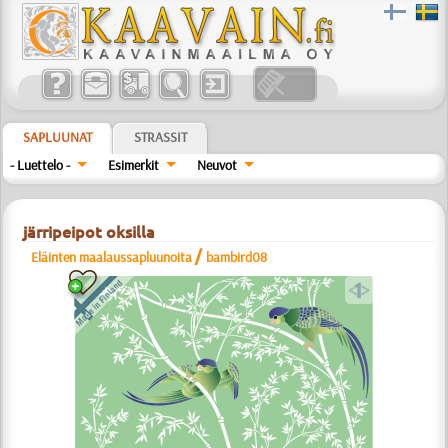
SAPLUUNAT
STRASSIT
- Luettelo -
Esimerkit
Neuvot
järripeipot oksilla
/
Eläinten maalaussapluunoita
bambird08
a