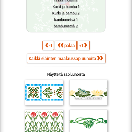
fasaani oksilla
Kurki ja bambu 1
Kurki ja bambu 2
bambumetsä 1
bambumetsä 2
-1
palaa
+1
Kaikki eläinten maalaussapluunoita
Näytteitä sabluunoista