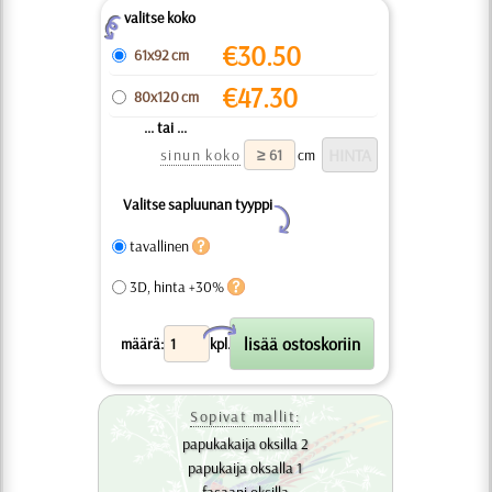
valitse koko
Z
€
30.50
61x92 cm
€
47.30
80x120 cm
... tai ...
sinun koko
cm
Valitse sapluunan tyyppi
Y
tavallinen
3D, hinta +30%
X
määrä:
kpl.
Sopivat mallit:
papukakaija oksilla 2
papukaija oksalla 1