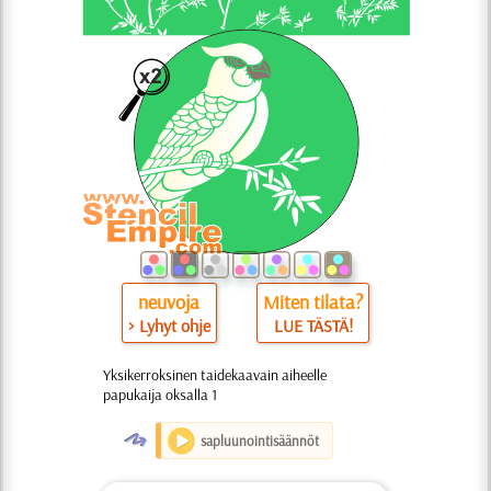
neuvoja
Miten tilata?
> Lyhyt ohje
LUE TÄSTÄ!
Yksikerroksinen taidekaavain aiheelle
papukaija oksalla 1
O
sapluunointisäännöt