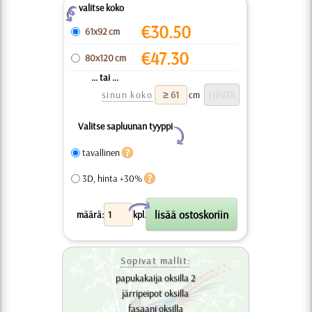
valitse koko
Z
€
30.50
61x92 cm
€
47.30
80x120 cm
... tai ...
sinun koko
cm
Valitse sapluunan tyyppi
Y
tavallinen
3D, hinta +30%
X
määrä:
kpl.
Sopivat mallit:
papukakaija oksilla 2
järripeipot oksilla
fasaani oksilla