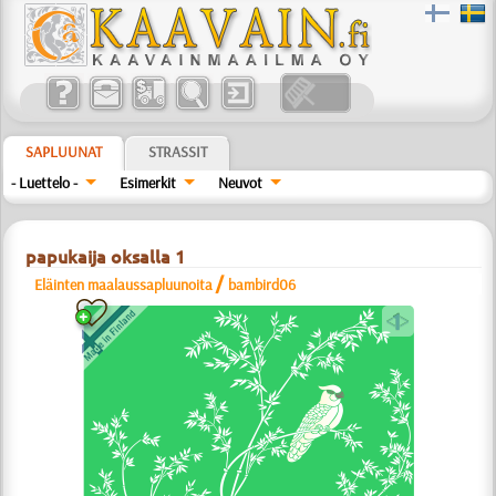
SAPLUUNAT
STRASSIT
- Luettelo -
Esimerkit
Neuvot
papukaija oksalla 1
/
Eläinten maalaussapluunoita
bambird06
a