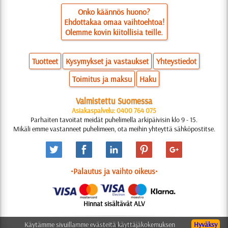
Onko käännös huono?
Ehdottakaa omaa vaihtoehtoa!
Olemme kovin kiitollisia teille.
Tuotteet
Kysymykset ja vastaukset
Yhteystiedot
Toimitus ja maksu
Haku
Valmistettu Suomessa
Asiakaspalvelu: 0400 764 075
Parhaiten tavoitat meidät puhelimella arkipäivisin klo 9 - 15.
Mikäli emme vastanneet puhelimeen, ota meihin yhteyttä sähköpostitse.
•Palautus ja vaihto oikeus•
Hinnat sisältävät ALV
Käytämme sivuillamme evästeitä käyttäjäkokemuksen
Hyväksy
© 2006-2025 Suunnittelu: Natali M.