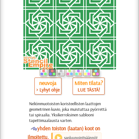
neuvoja
Miten tilata?
> Lyhyt ohje
LUE TÄSTÄ!
Neliönmuotoisten koristeellisten laattojen
geometrinen kuvio, joka muistuttaa pyörrettä
tai spiraalia. Yksikerroksinen sablooni
tapettimaalausta varten.
O
yhden toiston (laatan) koot on
ilmoitettu.
sapluunointisäännöt