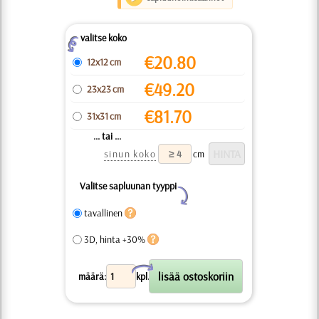
valitse koko
Z
€
20.80
12x12 cm
€
49.20
23x23 cm
€
81.70
31x31 cm
... tai ...
sinun koko
cm
Valitse sapluunan tyyppi
Y
tavallinen
3D, hinta +30%
X
määrä:
kpl.