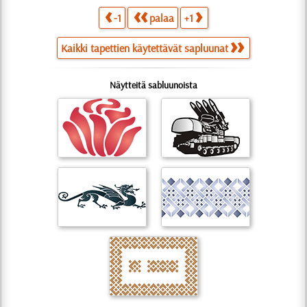
-1
palaa
+1
Kaikki tapettien käytettävät sapluunat
Näytteitä sabluunoista