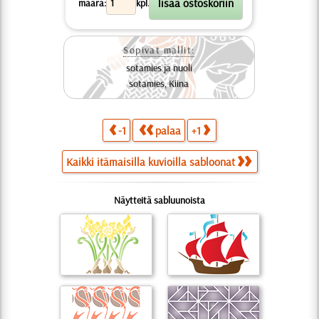
määrä:
kpl.
Sopivat mallit:
sotamies ja nuoli
sotamies, Kiina
-1
palaa
+1
Kaikki itämaisilla kuvioilla sabloonat
Näytteitä sabluunoista