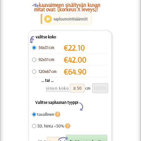
O
kaavaimeen sisältyvän kuvan
mitat ovat: [korkeus X leveys]!
sapluunointisäännöt
valitse koko
Z
€
22.10
56x31 cm
€
42.00
92x51 cm
€
64.90
120x67 cm
... tai ...
sinun koko
cm
Valitse sapluunan tyyppi
Y
tavallinen
3D, hinta +30%
X