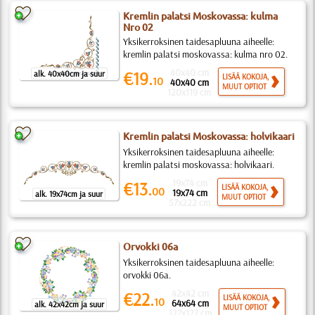
Kremlin palatsi Moskovassa: kulma
Nro 02
Yksikerroksinen taidesapluuna aiheelle:
kremlin palatsi moskovassa: kulma nro 02.
40x40 cm
€19.
alk. 40x40cm ja suur
LISÄÄ KOKOJA,
10
40x40 cm
MUUT OPTIOT
120x119 cm
Kremlin palatsi Moskovassa: holvikaari
Yksikerroksinen taidesapluuna aiheelle:
kremlin palatsi moskovassa: holvikaari.
19x74 cm
€13.
LISÄÄ KOKOJA,
00
19x74 cm
alk. 19x74cm ja suur
MUUT OPTIOT
57x222 cm
Orvokki 06a
Yksikerroksinen taidesapluuna aiheelle:
orvokki 06a.
42x42 cm
€22.
LISÄÄ KOKOJA,
10
64x64 cm
alk. 42x42cm ja suur
MUUT OPTIOT
127x127 cm