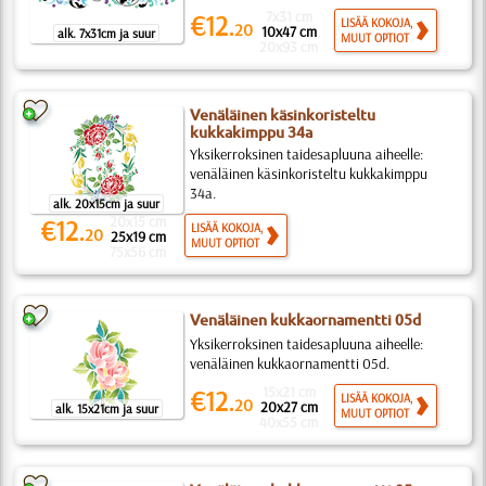
7x31 cm
€12.
LISÄÄ KOKOJA,
20
10x47 cm
alk. 7x31cm ja suur
MUUT OPTIOT
20x93 cm
Venäläinen käsinkoristeltu
kukkakimppu 34a
Yksikerroksinen taidesapluuna aiheelle:
venäläinen käsinkoristeltu kukkakimppu
34a.
alk. 20x15cm ja suur
20x15 cm
€12.
LISÄÄ KOKOJA,
20
25x19 cm
MUUT OPTIOT
75x56 cm
Venäläinen kukkaornamentti 05d
Yksikerroksinen taidesapluuna aiheelle:
venäläinen kukkaornamentti 05d.
15x21 cm
€12.
LISÄÄ KOKOJA,
20
20x27 cm
alk. 15x21cm ja suur
MUUT OPTIOT
40x55 cm