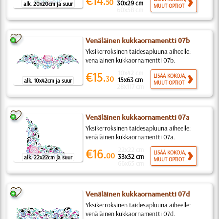
€14.
50
30x29 cm
alk. 20x20cm ja suur
MUUT OPTIOT
60x58 cm
Venäläinen kukkaornamentti 07b
Yksikerroksinen taidesapluuna aiheelle:
venäläinen kukkaornamentti 07b.
10x42 cm
€15.
LISÄÄ KOKOJA,
30
15x63 cm
alk. 10x42cm ja suur
MUUT OPTIOT
28x117 cm
Venäläinen kukkaornamentti 07a
Yksikerroksinen taidesapluuna aiheelle:
venäläinen kukkaornamentti 07a.
22x22 cm
€16.
LISÄÄ KOKOJA,
00
33x32 cm
alk. 22x22cm ja suur
MUUT OPTIOT
66x65 cm
Venäläinen kukkaornamentti 07d
Yksikerroksinen taidesapluuna aiheelle:
venäläinen kukkaornamentti 07d.