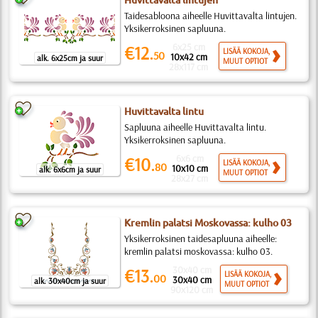
Huvittavalta lintujen
Taidesabloona aiheelle Huvittavalta lintujen.
Yksikerroksinen sapluuna.
6x25 cm
€12.
LISÄÄ KOKOJA,
50
10x42 cm
alk. 6x25cm ja suur
MUUT OPTIOT
28x117 cm
Huvittavalta lintu
Sapluuna aiheelle Huvittavalta lintu.
Yksikerroksinen sapluuna.
6x6 cm
€10.
LISÄÄ KOKOJA,
80
10x10 cm
alk. 6x6cm ja suur
MUUT OPTIOT
28x27 cm
Kremlin palatsi Moskovassa: kulho 03
Yksikerroksinen taidesapluuna aiheelle:
kremlin palatsi moskovassa: kulho 03.
30x40 cm
€13.
LISÄÄ KOKOJA,
00
30x40 cm
alk. 30x40cm ja suur
MUUT OPTIOT
90x120 cm