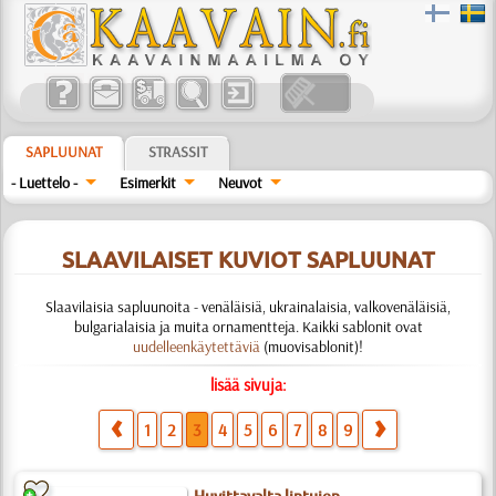
SAPLUUNAT
STRASSIT
- Luettelo -
Esimerkit
Neuvot
SLAAVILAISET KUVIOT SAPLUUNAT
Slaavilaisia sapluunoita - venäläisiä, ukrainalaisia, valkovenäläisiä,
bulgarialaisia ja muita ornamentteja. Kaikki sablonit ovat
uudelleenkäytettäviä
(muovisablonit)!
lisää sivuja:
1
2
3
4
5
6
7
8
9