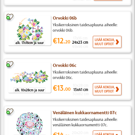
Orvokki 06b
Yksikerroksinen taidesapluuna aiheelle:
orvokki 06b.
17x16 cm
€12.
LISÄÄ KOKOJA,
20
24x23 cm
alk. 17x16cm ja suur
MUUT OPTIOT
49x46 cm
Orvokki 06c
Yksikerroksinen taidesapluuna aiheelle:
orvokki 06c.
10x28 cm
€13.
LISÄÄ KOKOJA,
00
15x41 cm
alk. 10x28cm ja suur
MUUT OPTIOT
30x82 cm
Venäläinen kukkaornamentti 07c
Yksikerroksinen taidesapluuna aiheelle:
venäläinen kukkaornamentti 07c.
20x20 cm
LISÄÄ KOKOJA,