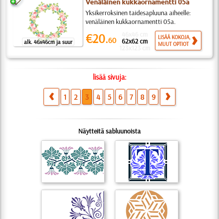
Venäläinen kukkaornamentti 05a
Yksikerroksinen taidesapluuna aiheelle:
venäläinen kukkaornamentti 05a.
46x46 cm
€20.
LISÄÄ KOKOJA,
60
62x62 cm
alk. 46x46cm ja suur
MUUT OPTIOT
123x123 cm
lisää sivuja:
1
2
3
4
5
6
7
8
9
Näytteitä sabluunoista