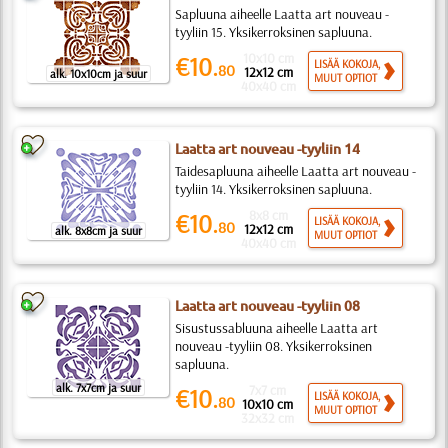
Sapluuna aiheelle Laatta art nouveau -
tyyliin 15. Yksikerroksinen sapluuna.
10x10 cm
€10.
LISÄÄ KOKOJA,
80
12x12 cm
alk. 10x10cm ja suur
MUUT OPTIOT
40x40 cm
Laatta art nouveau -tyyliin 14
Taidesapluuna aiheelle Laatta art nouveau -
tyyliin 14. Yksikerroksinen sapluuna.
8x8 cm
€10.
LISÄÄ KOKOJA,
80
12x12 cm
alk. 8x8cm ja suur
MUUT OPTIOT
40x40 cm
Laatta art nouveau -tyyliin 08
Sisustussabluuna aiheelle Laatta art
nouveau -tyyliin 08. Yksikerroksinen
sapluuna.
alk. 7x7cm ja suur
7x7 cm
€10.
LISÄÄ KOKOJA,
80
10x10 cm
MUUT OPTIOT
32x32 cm