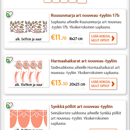
Ruusunmarja art nouveau -tyyliin 17b
Sapluuna aiheelle Ruusunmarja art nouveau
-tyyliin 17b. Yksikerroksinen sapluuna.
5x17 cm
€11.
LISÄÄ KOKOJA,
70
8x27 cm
alk. 5x17cm ja suur
MUUT OPTIOT
25x85 cm
Harmaahaikarat art nouveau -tyyliin
Taidesabloona aiheelle Harmaahaikarat art
nouveau -tyyliin. Yksikerroksinen sapluuna.
15x19 cm
€13.
LISÄÄ KOKOJA,
30
20x25 cm
alk. 15x19cm ja suur
MUUT OPTIOT
55x70 cm
Synkkä pöllöt art nouveau -tyyliin
Seinäkoriste sabloona aiheelle Synkkä pöllöt
art nouveau -tyyliin. Yksikerroksinen
sapluuna.