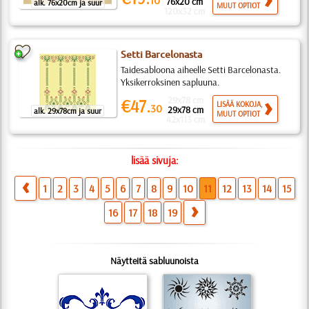
10
76x20 cm
alk. 76x20cm ja suur
MUUT OPTIOT
120x32 cm
Setti Barcelonasta
Taidesabloona aiheelle Setti Barcelonasta.
Yksikerroksinen sapluuna.
29x78 cm
€47.
LISÄÄ KOKOJA,
30
29x78 cm
alk. 29x78cm ja suur
MUUT OPTIOT
42x113 cm
lisää sivuja:
1
2
3
4
5
6
7
8
9
10
11
12
13
14
15
16
17
18
19
Näytteitä sabluunoista