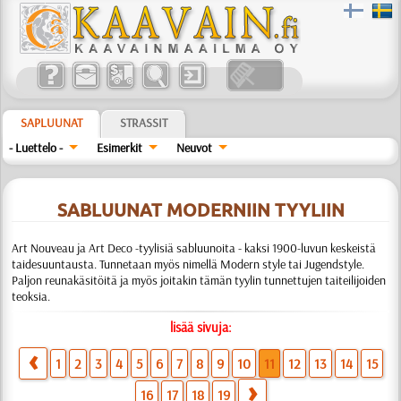
SAPLUUNAT
STRASSIT
- Luettelo -
Esimerkit
Neuvot
SABLUUNAT MODERNIIN TYYLIIN
Art Nouveau ja Art Deco -tyylisiä sabluunoita - kaksi 1900-luvun keskeistä
taidesuuntausta. Tunnetaan myös nimellä Modern style tai Jugendstyle.
Paljon reunakäsitöitä ja myös joitakin tämän tyylin tunnettujen taiteilijoiden
teoksia.
lisää sivuja:
1
2
3
4
5
6
7
8
9
10
11
12
13
14
15
16
17
18
19