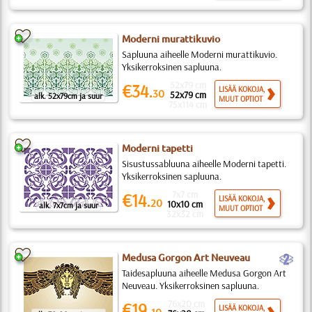
Moderni murattikuvio
Sapluuna aiheelle Moderni murattikuvio.
Yksikerroksinen sapluuna.
52x79 cm
€34.
LISÄÄ KOKOJA,
30
52x79 cm
alk. 52x79cm ja suur
MUUT OPTIOT
75x114 cm
Moderni tapetti
Sisustussabluuna aiheelle Moderni tapetti.
Yksikerroksinen sapluuna.
7x7 cm
€14.
LISÄÄ KOKOJA,
20
10x10 cm
alk. 7x7cm ja suur
MUUT OPTIOT
32x32 cm
b
Medusa Gorgon Art Neuveau
Taidesapluuna aiheelle Medusa Gorgon Art
Neuveau. Yksikerroksinen sapluuna.
76x20 cm
€19.
LISÄÄ KOKOJA,