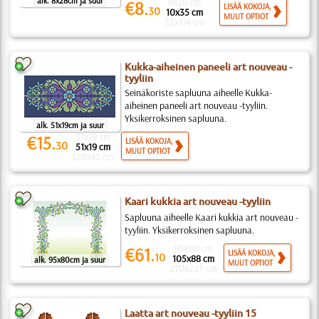
alk. 8x28cm ja suur
8x28 cm
€8.
LISÄÄ KOKOJA,
30
10x35 cm
MUUT OPTIOT
33x114 cm
Kukka-aiheinen paneeli art nouveau -
tyyliin
Seinäkoriste sapluuna aiheelle Kukka-
aiheinen paneeli art nouveau -tyyliin.
Yksikerroksinen sapluuna.
alk. 51x19cm ja suur
51x19 cm
€15.
LISÄÄ KOKOJA,
30
51x19 cm
MUUT OPTIOT
120x45 cm
Kaari kukkia art nouveau -tyyliin
Sapluuna aiheelle Kaari kukkia art nouveau -
tyyliin. Yksikerroksinen sapluuna.
95x80 cm
€61.
LISÄÄ KOKOJA,
10
105x88 cm
alk. 95x80cm ja suur
MUUT OPTIOT
270x227 cm
Laatta art nouveau -tyyliin 15