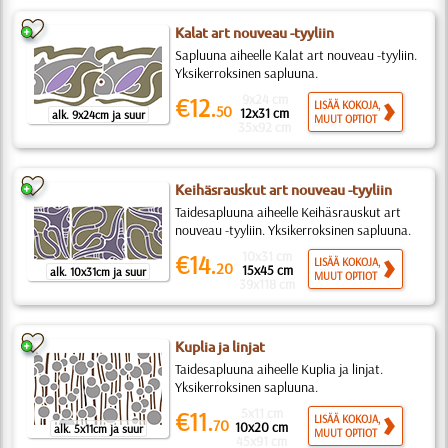
Kalat art nouveau -tyyliin
Sapluuna aiheelle Kalat art nouveau -tyyliin.
Yksikerroksinen sapluuna.
9x24 cm
€12.
LISÄÄ KOKOJA,
50
12x31 cm
alk. 9x24cm ja suur
MUUT OPTIOT
35x92 cm
Keihäsrauskut art nouveau -tyyliin
Taidesapluuna aiheelle Keihäsrauskut art
nouveau -tyyliin. Yksikerroksinen sapluuna.
10x31 cm
€14.
LISÄÄ KOKOJA,
20
15x45 cm
alk. 10x31cm ja suur
MUUT OPTIOT
39x118 cm
Kuplia ja linjat
Taidesapluuna aiheelle Kuplia ja linjat.
Yksikerroksinen sapluuna.
5x11 cm
€11.
LISÄÄ KOKOJA,
70
10x20 cm
alk. 5x11cm ja suur
MUUT OPTIOT
45x91 cm