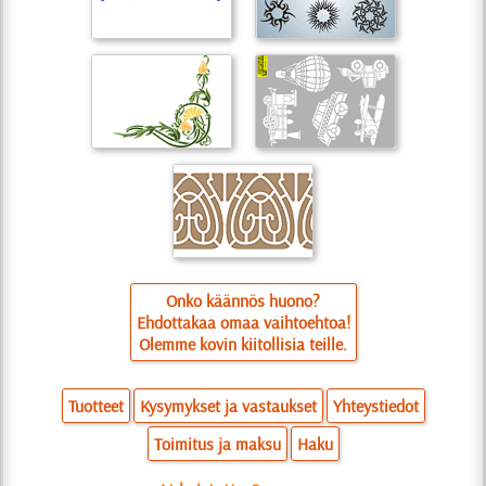
Onko käännös huono?
Ehdottakaa omaa vaihtoehtoa!
Olemme kovin kiitollisia teille.
Tuotteet
Kysymykset ja vastaukset
Yhteystiedot
Toimitus ja maksu
Haku