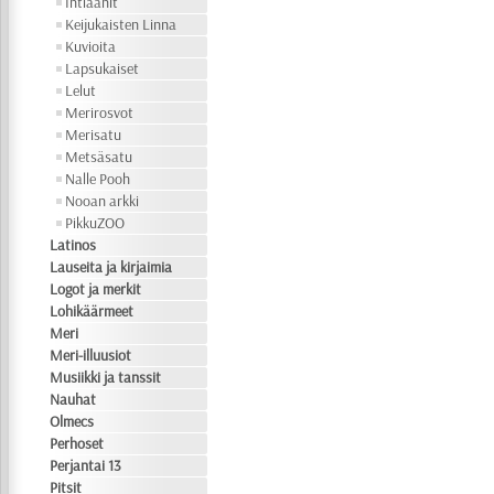
Intiaanit
Keijukaisten Linna
Kuvioita
Lapsukaiset
Lelut
Merirosvot
Merisatu
Metsäsatu
Nalle Pooh
Nooan arkki
PikkuZOO
Latinos
Lauseita ja kirjaimia
Logot ja merkit
Lohikäärmeet
Meri
Meri-illuusiot
Musiikki ja tanssit
Nauhat
Olmecs
Perhoset
Perjantai 13
Pitsit