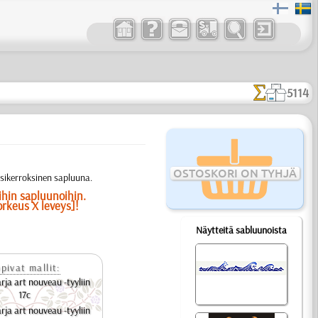
5114
OSTOSKORI ON TYHJÄ
ksikerroksinen sapluuna.
ihin sapluunoihin.
orkeus X leveys]!
Näytteitä sabluunoista
pivat mallit:
ja art nouveau -tyyliin
17c
ja art nouveau -tyyliin