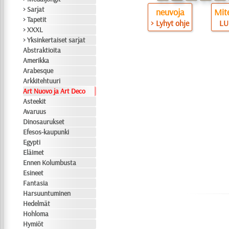
> Sarjat
neuvoja
Mite
> Tapetit
> Lyhyt ohje
LU
> XXXL
> Yksinkertaiset sarjat
Abstraktioita
Amerikka
Arabesque
Arkkitehtuuri
Art Nuovo ja Art Deco
Asteekit
Avaruus
Dinosaurukset
Efesos-kaupunki
Egypti
Eläimet
Ennen Kolumbusta
Esineet
Fantasia
Harsuuntuminen
Hedelmät
Hohloma
Hymiöt