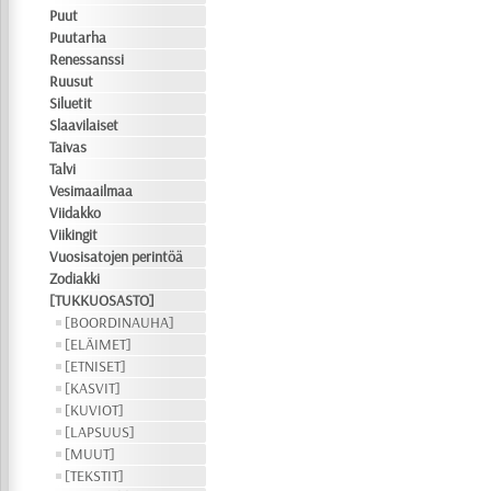
Puut
Puutarha
Renessanssi
Ruusut
Siluetit
Slaavilaiset
Taivas
Talvi
Vesimaailmaa
Viidakko
Viikingit
Vuosisatojen perintöä
Zodiakki
[TUKKUOSASTO]
[BOORDINAUHA]
[ELÄIMET]
[ETNISET]
[KASVIT]
[KUVIOT]
[LAPSUUS]
[MUUT]
[TEKSTIT]