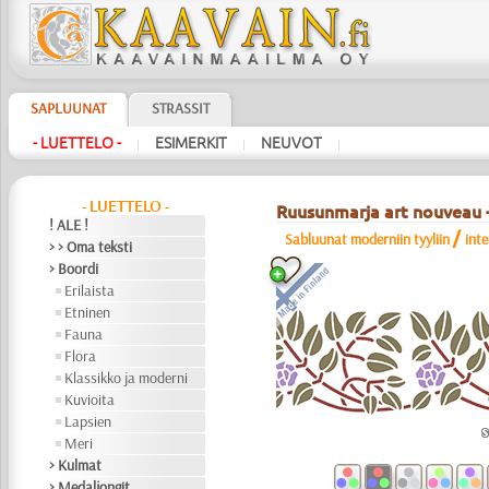
SAPLUUNAT
STRASSIT
- LUETTELO -
ESIMERKIT
NEUVOT
|
|
|
- LUETTELO -
Ruusunmarja art nouveau -
! ALE !
/
Sabluunat moderniin tyyliin
int
> > Oma teksti
> Boordi
Erilaista
Etninen
Fauna
Flora
Klassikko ja moderni
Kuvioita
Lapsien
Meri
> Kulmat
> Medaljongit