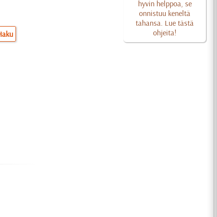
hyvin helppoa, se
onnistuu keneltä
tahansa. Lue tästä
ohjeita!
Haku