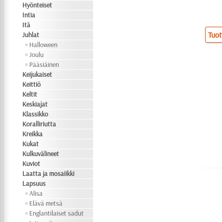
Hyönteiset
Intia
Itä
Tuot
Juhlat
Halloween
Joulu
Pääsiäinen
Keijukaiset
Keittiö
Keltit
Keskiajat
Klassikko
Koralliriutta
Kreikka
Kukat
Kulkuvälineet
Kuviot
Laatta ja mosaiikki
Lapsuus
Alisa
Elävä metsä
Englantilaiset sadut