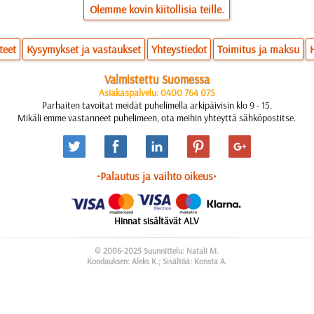
Olemme kovin kiitollisia teille.
teet
Kysymykset ja vastaukset
Yhteystiedot
Toimitus ja maksu
Valmistettu Suomessa
Asiakaspalvelu: 0400 764 075
Parhaiten tavoitat meidät puhelimella arkipäivisin klo 9 - 15.
Mikäli emme vastanneet puhelimeen, ota meihin yhteyttä sähköpostitse.
•Palautus ja vaihto oikeus•
Hinnat sisältävät ALV
© 2006-2025 Suunnittelu: Natali M.
Koodauksen: Aleks K.; Sisältöä: Konsta A.