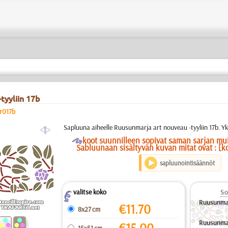
tyyliin 17b
er017b
a
Sapluuna aiheelle Ruusunmarja art nouveau -tyyliin 17b. Y
O
koot suunnilleen sopivat saman sarjan mu
Sabluunaan sisältyvän kuvan mitat ovat : [k
sapluunointisäännöt
valitse koko
So
Z
Ruusunmar
€
11.70
8x27 cm
Ruusunmar
€
15.00
15x51 cm