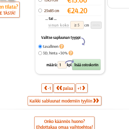
n tilata?
€
24.20
25x85 cm
E TÄSTÄ!
... tai ...
sinun koko
cm
Valitse sapluunan tyyppi
Y
tavallinen
3D, hinta +30%
X
määrä:
kpl.
-1
palaa
+1
Kaikki sabluunat moderniin tyyliin
Onko käännös huono?
Ehdottakaa omaa vaihtoehtoa!