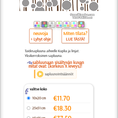
neuvoja
Miten tilata?
> Lyhyt ohje
LUE TÄSTÄ!
Taidesapluuna aiheelle Kuplia ja linjat.
Yksikerroksinen sapluuna.
O
sabluunaan sisältyvän kuvan
mitat ovat: [korkeus X leveys]!
sapluunointisäännöt
valitse koko
Z
€
11.70
10x20 cm
€
18.30
25x51 cm