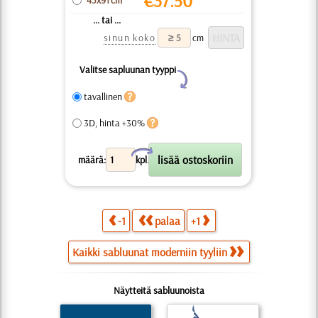
€
37.50
45x91 cm
... tai ...
sinun koko
cm
Valitse sapluunan tyyppi
Y
tavallinen
3D, hinta +30%
X
määrä:
kpl.
-1
palaa
+1
Kaikki sabluunat moderniin tyyliin
Näytteitä sabluunoista