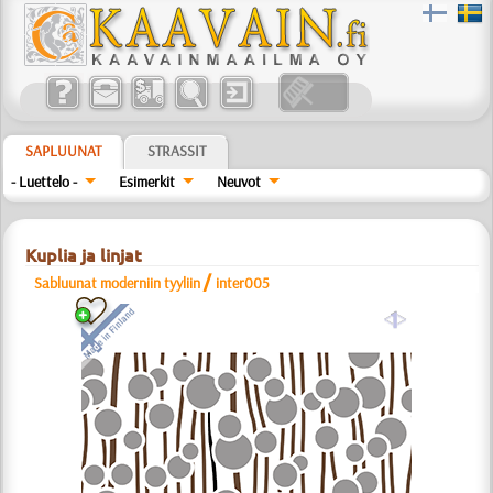
SAPLUUNAT
STRASSIT
- Luettelo -
Esimerkit
Neuvot
Kuplia ja linjat
/
Sabluunat moderniin tyyliin
inter005
a